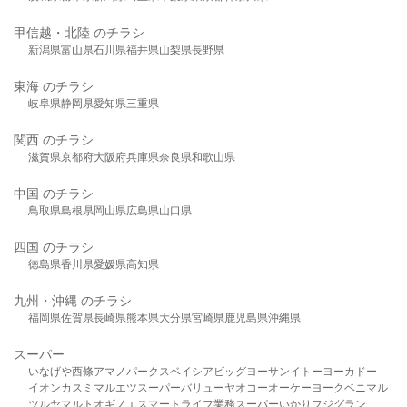
甲信越・北陸 のチラシ
新潟県
富山県
石川県
福井県
山梨県
長野県
東海 のチラシ
岐阜県
静岡県
愛知県
三重県
関西 のチラシ
滋賀県
京都府
大阪府
兵庫県
奈良県
和歌山県
中国 のチラシ
鳥取県
島根県
岡山県
広島県
山口県
四国 のチラシ
徳島県
香川県
愛媛県
高知県
九州・沖縄 のチラシ
福岡県
佐賀県
長崎県
熊本県
大分県
宮崎県
鹿児島県
沖縄県
スーパー
いなげや
西條
アマノパークス
ベイシア
ビッグヨーサン
イトーヨーカドー
イオン
カスミ
マルエツ
スーパーバリュー
ヤオコー
オーケー
ヨークベニマル
ツルヤ
マルト
オギノ
エスマート
ライフ
業務スーパー
いかり
フジグラン