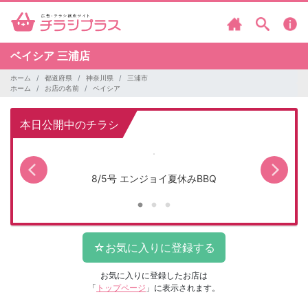
ベイシア
三浦店
ホーム
都道府県
神奈川県
三浦市
ホーム
お店の名前
ベイシア
本日公開中のチラシ
8/5号 エンジョイ夏休みBBQ
お気に入りに登録したお店は
「
トップページ
」に表示されます。