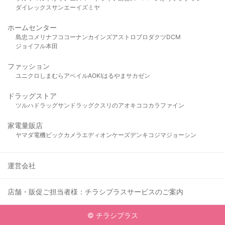
ダイレックス
サンエー
イズミヤ
ホームセンター
島忠
コメリ
ナフコ
コーナン
カインズ
アストロプロダクツ
DCM
ジョイフル本田
ファッション
ユニクロ
しまむら
アベイル
AOKI
はるやま
サカゼン
ドラッグストア
ツルハドラッグ
サンドラッグ
クスリのアオキ
ココカラファイン
家電量販店
ヤマダ電機
ビックカメラ
エディオン
ケーズデンキ
コジマ
ジョーシン
運営会社
店舗・販促ご担当者様：チラシプラスサービスのご案内
© チラシプラス