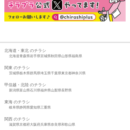
北海道・東北 のチラシ
北海道
青森県
岩手県
宮城県
秋田県
山形県
福島県
関東 のチラシ
茨城県
栃木県
群馬県
埼玉県
千葉県
東京都
神奈川県
甲信越・北陸 のチラシ
新潟県
富山県
石川県
福井県
山梨県
長野県
東海 のチラシ
岐阜県
静岡県
愛知県
三重県
関西 のチラシ
滋賀県
京都府
大阪府
兵庫県
奈良県
和歌山県