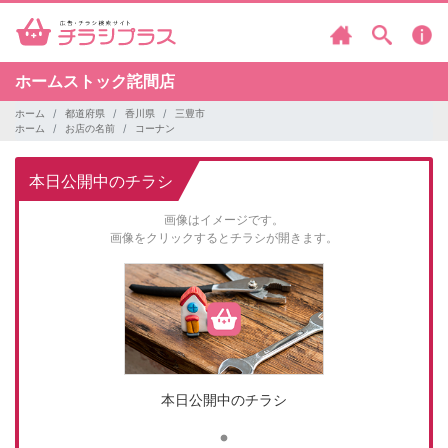
ホームストック詫間店
ホーム
都道府県
香川県
三豊市
ホーム
お店の名前
コーナン
本日公開中のチラシ
画像はイメージです。
画像をクリックするとチラシが開きます。
本日公開中のチラシ