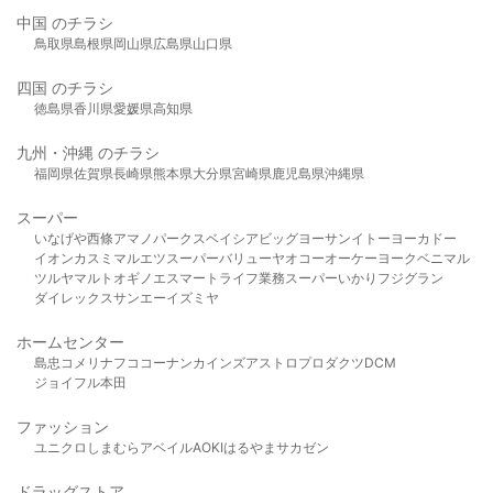
中国 のチラシ
鳥取県
島根県
岡山県
広島県
山口県
四国 のチラシ
徳島県
香川県
愛媛県
高知県
九州・沖縄 のチラシ
福岡県
佐賀県
長崎県
熊本県
大分県
宮崎県
鹿児島県
沖縄県
スーパー
いなげや
西條
アマノパークス
ベイシア
ビッグヨーサン
イトーヨーカドー
イオン
カスミ
マルエツ
スーパーバリュー
ヤオコー
オーケー
ヨークベニマル
ツルヤ
マルト
オギノ
エスマート
ライフ
業務スーパー
いかり
フジグラン
ダイレックス
サンエー
イズミヤ
ホームセンター
島忠
コメリ
ナフコ
コーナン
カインズ
アストロプロダクツ
DCM
ジョイフル本田
ファッション
ユニクロ
しまむら
アベイル
AOKI
はるやま
サカゼン
ドラッグストア