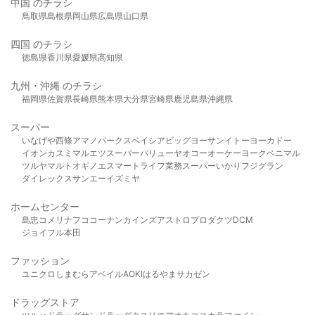
中国 のチラシ
鳥取県
島根県
岡山県
広島県
山口県
四国 のチラシ
徳島県
香川県
愛媛県
高知県
九州・沖縄 のチラシ
福岡県
佐賀県
長崎県
熊本県
大分県
宮崎県
鹿児島県
沖縄県
スーパー
いなげや
西條
アマノパークス
ベイシア
ビッグヨーサン
イトーヨーカドー
イオン
カスミ
マルエツ
スーパーバリュー
ヤオコー
オーケー
ヨークベニマル
ツルヤ
マルト
オギノ
エスマート
ライフ
業務スーパー
いかり
フジグラン
ダイレックス
サンエー
イズミヤ
ホームセンター
島忠
コメリ
ナフコ
コーナン
カインズ
アストロプロダクツ
DCM
ジョイフル本田
ファッション
ユニクロ
しまむら
アベイル
AOKI
はるやま
サカゼン
ドラッグストア