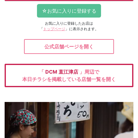
お気に入りに登録したお店は
「
トップページ
」に表示されます。
公式店舗ページを開く
「
DCM
直江津店
」周辺で
本日チラシを掲載している店舗一覧を開く