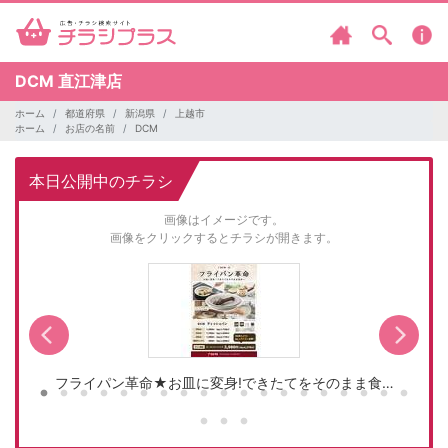
DCM
直江津店
ホーム
都道府県
新潟県
上越市
ホーム
お店の名前
DCM
本日公開中のチラシ
画像はイメージです。
画像をクリックするとチラシが開きます。
フライパン革命★お皿に変身!できたてをそのまま食…