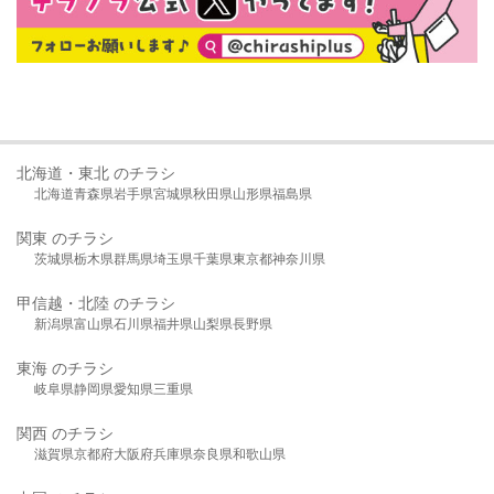
北海道・東北 のチラシ
北海道
青森県
岩手県
宮城県
秋田県
山形県
福島県
関東 のチラシ
茨城県
栃木県
群馬県
埼玉県
千葉県
東京都
神奈川県
甲信越・北陸 のチラシ
新潟県
富山県
石川県
福井県
山梨県
長野県
東海 のチラシ
岐阜県
静岡県
愛知県
三重県
関西 のチラシ
滋賀県
京都府
大阪府
兵庫県
奈良県
和歌山県