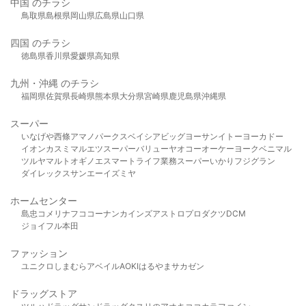
中国 のチラシ
鳥取県
島根県
岡山県
広島県
山口県
四国 のチラシ
徳島県
香川県
愛媛県
高知県
九州・沖縄 のチラシ
福岡県
佐賀県
長崎県
熊本県
大分県
宮崎県
鹿児島県
沖縄県
スーパー
いなげや
西條
アマノパークス
ベイシア
ビッグヨーサン
イトーヨーカドー
イオン
カスミ
マルエツ
スーパーバリュー
ヤオコー
オーケー
ヨークベニマル
ツルヤ
マルト
オギノ
エスマート
ライフ
業務スーパー
いかり
フジグラン
ダイレックス
サンエー
イズミヤ
ホームセンター
島忠
コメリ
ナフコ
コーナン
カインズ
アストロプロダクツ
DCM
ジョイフル本田
ファッション
ユニクロ
しまむら
アベイル
AOKI
はるやま
サカゼン
ドラッグストア