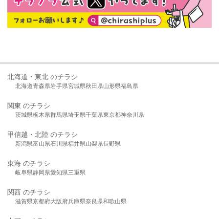
北海道・東北 のチラシ
北海道
青森県
岩手県
宮城県
秋田県
山形県
福島県
関東 のチラシ
茨城県
栃木県
群馬県
埼玉県
千葉県
東京都
神奈川県
甲信越・北陸 のチラシ
新潟県
富山県
石川県
福井県
山梨県
長野県
東海 のチラシ
岐阜県
静岡県
愛知県
三重県
関西 のチラシ
滋賀県
京都府
大阪府
兵庫県
奈良県
和歌山県