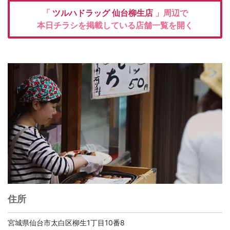
「
ツルハドラッグ
仙台柳生店
」周辺で
本日チラシを掲載している店舗一覧を開く
住所
宮城県仙台市太白区柳生1丁目10番8