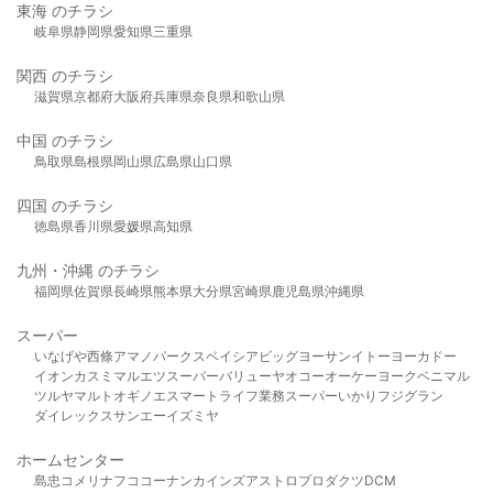
東海 のチラシ
岐阜県
静岡県
愛知県
三重県
関西 のチラシ
滋賀県
京都府
大阪府
兵庫県
奈良県
和歌山県
中国 のチラシ
鳥取県
島根県
岡山県
広島県
山口県
四国 のチラシ
徳島県
香川県
愛媛県
高知県
九州・沖縄 のチラシ
福岡県
佐賀県
長崎県
熊本県
大分県
宮崎県
鹿児島県
沖縄県
スーパー
いなげや
西條
アマノパークス
ベイシア
ビッグヨーサン
イトーヨーカドー
イオン
カスミ
マルエツ
スーパーバリュー
ヤオコー
オーケー
ヨークベニマル
ツルヤ
マルト
オギノ
エスマート
ライフ
業務スーパー
いかり
フジグラン
ダイレックス
サンエー
イズミヤ
ホームセンター
島忠
コメリ
ナフコ
コーナン
カインズ
アストロプロダクツ
DCM