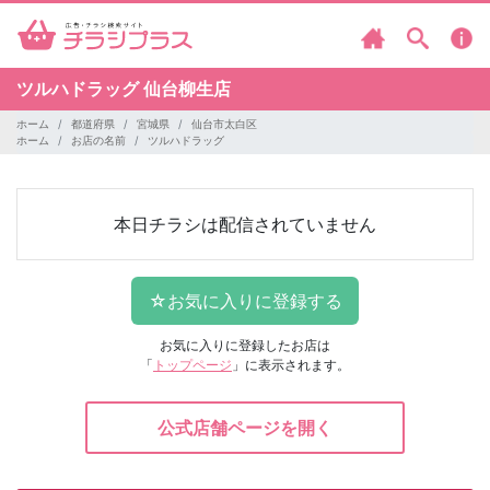
ツルハドラッグ
仙台柳生店
ホーム
都道府県
宮城県
仙台市太白区
ホーム
お店の名前
ツルハドラッグ
本日チラシは配信されていません
お気に入りに登録したお店は
「
トップページ
」に表示されます。
公式店舗ページを開く