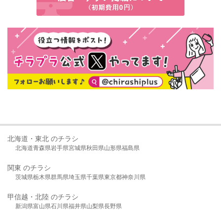
北海道・東北 のチラシ
北海道
青森県
岩手県
宮城県
秋田県
山形県
福島県
関東 のチラシ
茨城県
栃木県
群馬県
埼玉県
千葉県
東京都
神奈川県
甲信越・北陸 のチラシ
新潟県
富山県
石川県
福井県
山梨県
長野県