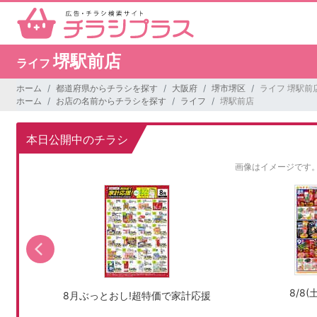
堺駅前店
ライフ
ホーム
都道府県からチラシを探す
大阪府
堺市堺区
ライフ 堺駅前
ホーム
お店の名前からチラシを探す
ライフ
堺駅前店
本日公開中のチラシ
画像はイメージです
8/8
8月ぶっとおし!超特価で家計応援