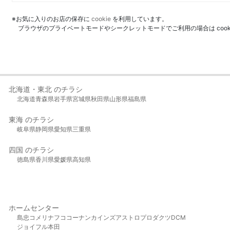
※お気に入りのお店の保存に
cookie
を利用しています。
ブラウザのプライベートモードやシークレットモードでご利用の場合は coo
北海道・東北 のチラシ
北海道
青森県
岩手県
宮城県
秋田県
山形県
福島県
東海 のチラシ
岐阜県
静岡県
愛知県
三重県
四国 のチラシ
徳島県
香川県
愛媛県
高知県
ホームセンター
島忠
コメリ
ナフコ
コーナン
カインズ
アストロプロダクツ
DCM
ジョイフル本田