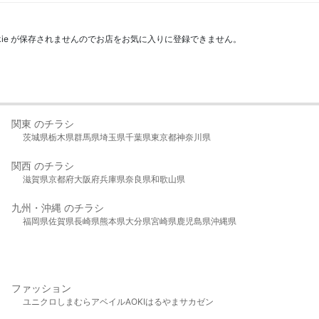
kie が保存されませんのでお店をお気に入りに登録できません。
関東 のチラシ
茨城県
栃木県
群馬県
埼玉県
千葉県
東京都
神奈川県
関西 のチラシ
滋賀県
京都府
大阪府
兵庫県
奈良県
和歌山県
九州・沖縄 のチラシ
福岡県
佐賀県
長崎県
熊本県
大分県
宮崎県
鹿児島県
沖縄県
ファッション
ユニクロ
しまむら
アベイル
AOKI
はるやま
サカゼン