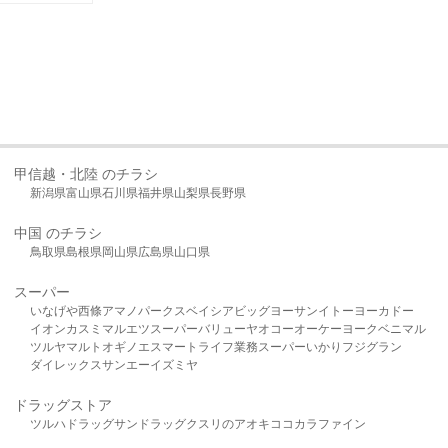
甲信越・北陸 のチラシ
新潟県
富山県
石川県
福井県
山梨県
長野県
中国 のチラシ
鳥取県
島根県
岡山県
広島県
山口県
スーパー
いなげや
西條
アマノパークス
ベイシア
ビッグヨーサン
イトーヨーカドー
イオン
カスミ
マルエツ
スーパーバリュー
ヤオコー
オーケー
ヨークベニマル
ツルヤ
マルト
オギノ
エスマート
ライフ
業務スーパー
いかり
フジグラン
ダイレックス
サンエー
イズミヤ
ドラッグストア
ツルハドラッグ
サンドラッグ
クスリのアオキ
ココカラファイン