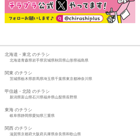
北海道・東北 のチラシ
北海道
青森県
岩手県
宮城県
秋田県
山形県
福島県
関東 のチラシ
茨城県
栃木県
群馬県
埼玉県
千葉県
東京都
神奈川県
甲信越・北陸 のチラシ
新潟県
富山県
石川県
福井県
山梨県
長野県
東海 のチラシ
岐阜県
静岡県
愛知県
三重県
関西 のチラシ
滋賀県
京都府
大阪府
兵庫県
奈良県
和歌山県