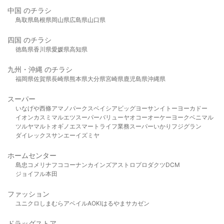
中国 のチラシ
鳥取県
島根県
岡山県
広島県
山口県
四国 のチラシ
徳島県
香川県
愛媛県
高知県
九州・沖縄 のチラシ
福岡県
佐賀県
長崎県
熊本県
大分県
宮崎県
鹿児島県
沖縄県
スーパー
いなげや
西條
アマノパークス
ベイシア
ビッグヨーサン
イトーヨーカドー
イオン
カスミ
マルエツ
スーパーバリュー
ヤオコー
オーケー
ヨークベニマル
ツルヤ
マルト
オギノ
エスマート
ライフ
業務スーパー
いかり
フジグラン
ダイレックス
サンエー
イズミヤ
ホームセンター
島忠
コメリ
ナフコ
コーナン
カインズ
アストロプロダクツ
DCM
ジョイフル本田
ファッション
ユニクロ
しまむら
アベイル
AOKI
はるやま
サカゼン
ドラッグストア