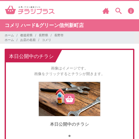
コメリ
ハード&グリーン信州新町店
ホーム
都道府県
長野県
長野市
ホーム
お店の名前
コメリ
本日公開中のチラシ
画像はイメージです。
画像をクリックするとチラシが開きます。
本日公開中のチラシ