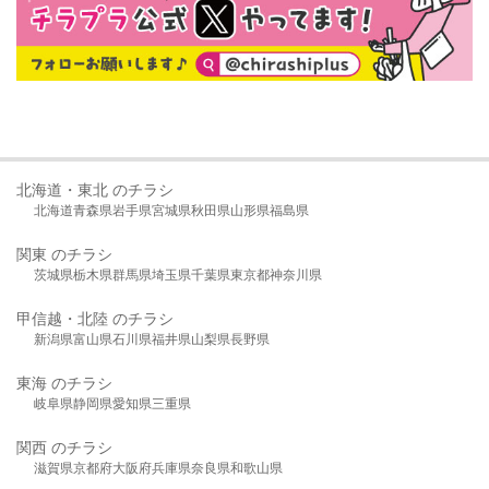
北海道・東北 のチラシ
北海道
青森県
岩手県
宮城県
秋田県
山形県
福島県
関東 のチラシ
茨城県
栃木県
群馬県
埼玉県
千葉県
東京都
神奈川県
甲信越・北陸 のチラシ
新潟県
富山県
石川県
福井県
山梨県
長野県
東海 のチラシ
岐阜県
静岡県
愛知県
三重県
関西 のチラシ
滋賀県
京都府
大阪府
兵庫県
奈良県
和歌山県