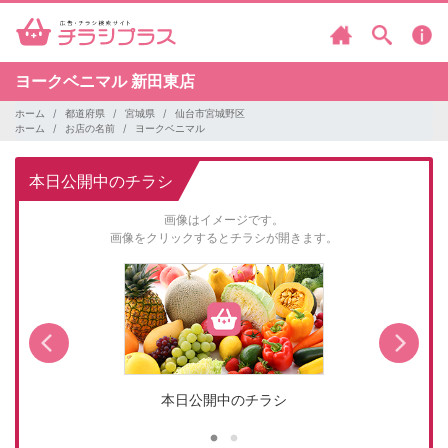
ヨークベニマル
新田東店
ホーム
都道府県
宮城県
仙台市宮城野区
ホーム
お店の名前
ヨークベニマル
本日公開中のチラシ
画像はイメージです。
画像をクリックするとチラシが開きます。
本日公開中のチラシ