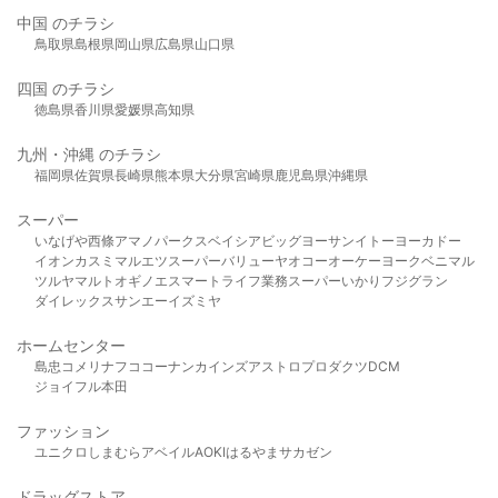
中国 のチラシ
鳥取県
島根県
岡山県
広島県
山口県
四国 のチラシ
徳島県
香川県
愛媛県
高知県
九州・沖縄 のチラシ
福岡県
佐賀県
長崎県
熊本県
大分県
宮崎県
鹿児島県
沖縄県
スーパー
いなげや
西條
アマノパークス
ベイシア
ビッグヨーサン
イトーヨーカドー
イオン
カスミ
マルエツ
スーパーバリュー
ヤオコー
オーケー
ヨークベニマル
ツルヤ
マルト
オギノ
エスマート
ライフ
業務スーパー
いかり
フジグラン
ダイレックス
サンエー
イズミヤ
ホームセンター
島忠
コメリ
ナフコ
コーナン
カインズ
アストロプロダクツ
DCM
ジョイフル本田
ファッション
ユニクロ
しまむら
アベイル
AOKI
はるやま
サカゼン
ドラッグストア