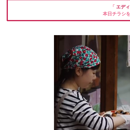
「
エデ
本日チラシ