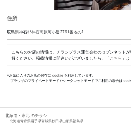
住所
広島県神石郡神石高原町小畠2761番地の1
こちらのお店の情報は、チラシプラス運営会社のセブンネットが
解ください。掲載情報に間違いがございましたら、「
こちら
」よ
※お気に入りのお店の保存に
cookie
を利用しています。
ブラウザのプライベートモードやシークレットモードでご利用の場合は coo
北海道・東北 のチラシ
北海道
青森県
岩手県
宮城県
秋田県
山形県
福島県