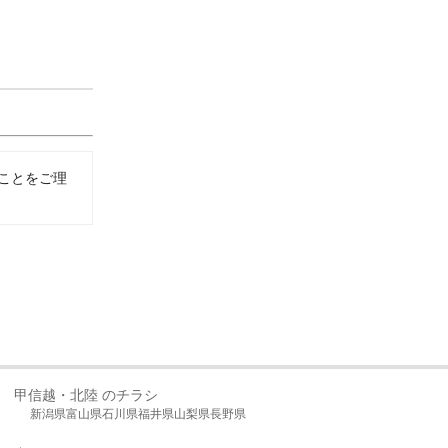
ことをご理
甲信越・北陸 のチラシ
新潟県
富山県
石川県
福井県
山梨県
長野県