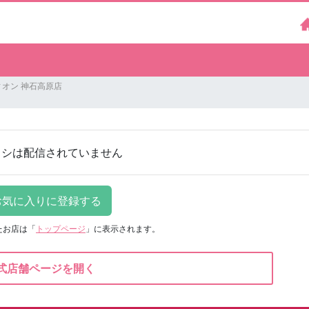
ィオン 神石高原店
ラシは配信されていません
たお店は
「
トップページ
」に表示されます。
式店舗ページを開く