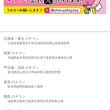
北海道・東北 のチラシ
北海道
青森県
岩手県
宮城県
秋田県
山形県
福島県
関東 のチラシ
茨城県
栃木県
群馬県
埼玉県
千葉県
東京都
神奈川県
甲信越・北陸 のチラシ
新潟県
富山県
石川県
福井県
山梨県
長野県
東海 のチラシ
岐阜県
静岡県
愛知県
三重県
関西 のチラシ
滋賀県
京都府
大阪府
兵庫県
奈良県
和歌山県