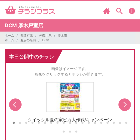
DCM
厚木戸室店
ホーム
都道府県
神奈川県
厚木市
ホーム
お店の名前
DCM
本日公開中のチラシ
画像はイメージです。
画像をクリックするとチラシが開きます。
クイックル夏の家ピカ大作戦!キャンペーン