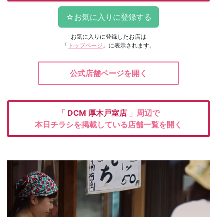
お気に入りに登録したお店は
「
トップページ
」に表示されます。
公式店舗ページを開く
「
DCM
厚木戸室店
」周辺で
本日チラシを掲載している店舗一覧を開く