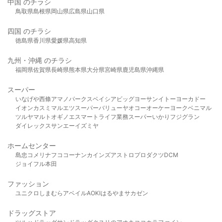
中国 のチラシ
鳥取県
島根県
岡山県
広島県
山口県
四国 のチラシ
徳島県
香川県
愛媛県
高知県
九州・沖縄 のチラシ
福岡県
佐賀県
長崎県
熊本県
大分県
宮崎県
鹿児島県
沖縄県
スーパー
いなげや
西條
アマノパークス
ベイシア
ビッグヨーサン
イトーヨーカドー
イオン
カスミ
マルエツ
スーパーバリュー
ヤオコー
オーケー
ヨークベニマル
ツルヤ
マルト
オギノ
エスマート
ライフ
業務スーパー
いかり
フジグラン
ダイレックス
サンエー
イズミヤ
ホームセンター
島忠
コメリ
ナフコ
コーナン
カインズ
アストロプロダクツ
DCM
ジョイフル本田
ファッション
ユニクロ
しまむら
アベイル
AOKI
はるやま
サカゼン
ドラッグストア