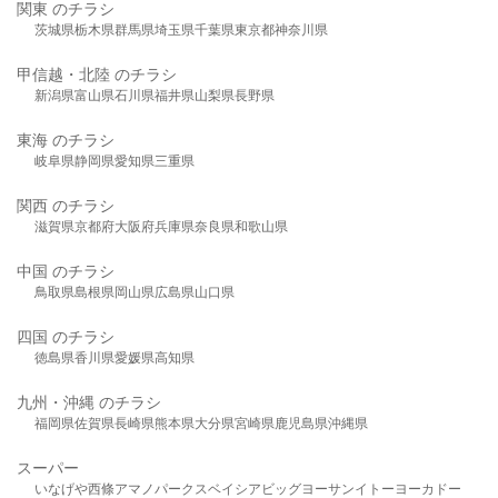
関東 のチラシ
茨城県
栃木県
群馬県
埼玉県
千葉県
東京都
神奈川県
甲信越・北陸 のチラシ
新潟県
富山県
石川県
福井県
山梨県
長野県
東海 のチラシ
岐阜県
静岡県
愛知県
三重県
関西 のチラシ
滋賀県
京都府
大阪府
兵庫県
奈良県
和歌山県
中国 のチラシ
鳥取県
島根県
岡山県
広島県
山口県
四国 のチラシ
徳島県
香川県
愛媛県
高知県
九州・沖縄 のチラシ
福岡県
佐賀県
長崎県
熊本県
大分県
宮崎県
鹿児島県
沖縄県
スーパー
いなげや
西條
アマノパークス
ベイシア
ビッグヨーサン
イトーヨーカドー