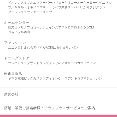
イオン
カスミ
マルエツ
スーパーバリュー
ヤオコー
オーケー
ヨークベニマル
ツルヤ
マルト
オギノ
エスマート
ライフ
業務スーパー
いかり
フジグラン
ダイレックス
サンエー
イズミヤ
ホームセンター
島忠
コメリ
ナフコ
コーナン
カインズ
アストロプロダクツ
DCM
ジョイフル本田
ファッション
ユニクロ
しまむら
アベイル
AOKI
はるやま
サカゼン
ドラッグストア
ツルハドラッグ
サンドラッグ
クスリのアオキ
ココカラファイン
家電量販店
ヤマダ電機
ビックカメラ
エディオン
ケーズデンキ
コジマ
ジョーシン
運営会社
店舗・販促ご担当者様：チラシプラスサービスのご案内