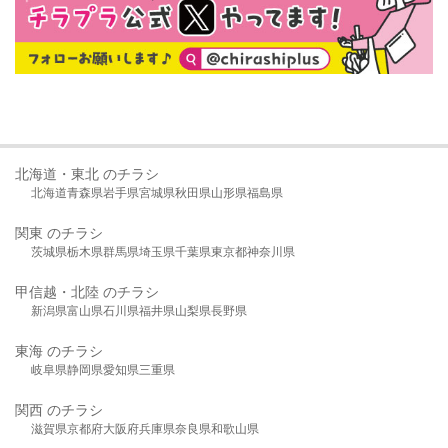
北海道・東北 のチラシ
北海道
青森県
岩手県
宮城県
秋田県
山形県
福島県
関東 のチラシ
茨城県
栃木県
群馬県
埼玉県
千葉県
東京都
神奈川県
甲信越・北陸 のチラシ
新潟県
富山県
石川県
福井県
山梨県
長野県
東海 のチラシ
岐阜県
静岡県
愛知県
三重県
関西 のチラシ
滋賀県
京都府
大阪府
兵庫県
奈良県
和歌山県