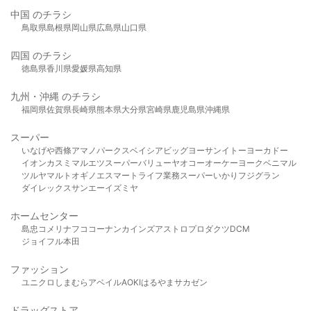
中国 のチラシ
鳥取県
島根県
岡山県
広島県
山口県
四国 のチラシ
徳島県
香川県
愛媛県
高知県
九州・沖縄 のチラシ
福岡県
佐賀県
長崎県
熊本県
大分県
宮崎県
鹿児島県
沖縄県
スーパー
いなげや
西條
アマノパークス
ベイシア
ビッグヨーサン
イトーヨーカドー
イオン
カスミ
マルエツ
スーパーバリュー
ヤオコー
オーケー
ヨークベニマル
ツルヤ
マルト
オギノ
エスマート
ライフ
業務スーパー
いかり
フジグラン
ダイレックス
サンエー
イズミヤ
ホームセンター
島忠
コメリ
ナフコ
コーナン
カインズ
アストロプロダクツ
DCM
ジョイフル本田
ファッション
ユニクロ
しまむら
アベイル
AOKI
はるやま
サカゼン
ドラッグストア