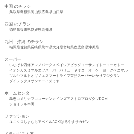
中国 のチラシ
鳥取県
島根県
岡山県
広島県
山口県
四国 のチラシ
徳島県
香川県
愛媛県
高知県
九州・沖縄 のチラシ
福岡県
佐賀県
長崎県
熊本県
大分県
宮崎県
鹿児島県
沖縄県
スーパー
いなげや
西條
アマノパークス
ベイシア
ビッグヨーサン
イトーヨーカドー
イオン
カスミ
マルエツ
スーパーバリュー
ヤオコー
オーケー
ヨークベニマル
ツルヤ
マルト
オギノ
エスマート
ライフ
業務スーパー
いかり
フジグラン
ダイレックス
サンエー
イズミヤ
ホームセンター
島忠
コメリ
ナフコ
コーナン
カインズ
アストロプロダクツ
DCM
ジョイフル本田
ファッション
ユニクロ
しまむら
アベイル
AOKI
はるやま
サカゼン
ドラッグストア