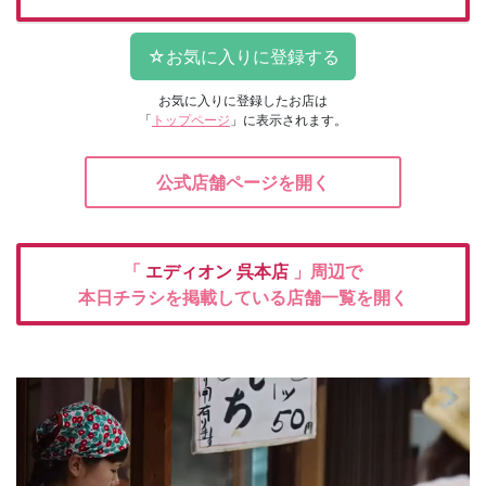
お気に入りに登録したお店は
「
トップページ
」に表示されます。
公式店舗ページを開く
「
エディオン
呉本店
」周辺で
本日チラシを掲載している店舗一覧を開く