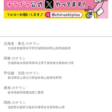
北海道・東北 のチラシ
北海道
青森県
岩手県
宮城県
秋田県
山形県
福島県
関東 のチラシ
茨城県
栃木県
群馬県
埼玉県
千葉県
東京都
神奈川県
甲信越・北陸 のチラシ
新潟県
富山県
石川県
福井県
山梨県
長野県
東海 のチラシ
岐阜県
静岡県
愛知県
三重県
関西 のチラシ
滋賀県
京都府
大阪府
兵庫県
奈良県
和歌山県