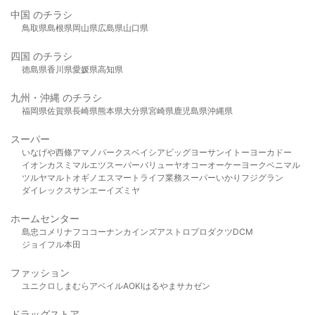
中国 のチラシ
鳥取県
島根県
岡山県
広島県
山口県
四国 のチラシ
徳島県
香川県
愛媛県
高知県
九州・沖縄 のチラシ
福岡県
佐賀県
長崎県
熊本県
大分県
宮崎県
鹿児島県
沖縄県
スーパー
いなげや
西條
アマノパークス
ベイシア
ビッグヨーサン
イトーヨーカドー
イオン
カスミ
マルエツ
スーパーバリュー
ヤオコー
オーケー
ヨークベニマル
ツルヤ
マルト
オギノ
エスマート
ライフ
業務スーパー
いかり
フジグラン
ダイレックス
サンエー
イズミヤ
ホームセンター
島忠
コメリ
ナフコ
コーナン
カインズ
アストロプロダクツ
DCM
ジョイフル本田
ファッション
ユニクロ
しまむら
アベイル
AOKI
はるやま
サカゼン
ドラッグストア