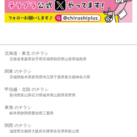
北海道・東北 のチラシ
北海道
青森県
岩手県
宮城県
秋田県
山形県
福島県
関東 のチラシ
茨城県
栃木県
群馬県
埼玉県
千葉県
東京都
神奈川県
甲信越・北陸 のチラシ
新潟県
富山県
石川県
福井県
山梨県
長野県
東海 のチラシ
岐阜県
静岡県
愛知県
三重県
関西 のチラシ
滋賀県
京都府
大阪府
兵庫県
奈良県
和歌山県