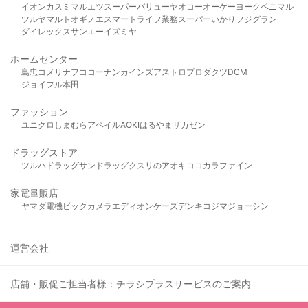
イオン
カスミ
マルエツ
スーパーバリュー
ヤオコー
オーケー
ヨークベニマル
ツルヤ
マルト
オギノ
エスマート
ライフ
業務スーパー
いかり
フジグラン
ダイレックス
サンエー
イズミヤ
ホームセンター
島忠
コメリ
ナフコ
コーナン
カインズ
アストロプロダクツ
DCM
ジョイフル本田
ファッション
ユニクロ
しまむら
アベイル
AOKI
はるやま
サカゼン
ドラッグストア
ツルハドラッグ
サンドラッグ
クスリのアオキ
ココカラファイン
家電量販店
ヤマダ電機
ビックカメラ
エディオン
ケーズデンキ
コジマ
ジョーシン
運営会社
店舗・販促ご担当者様：チラシプラスサービスのご案内