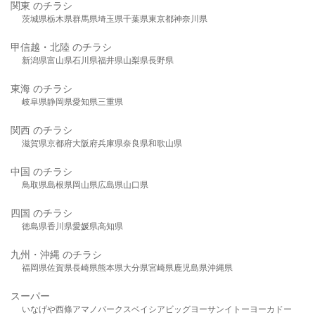
関東 のチラシ
茨城県
栃木県
群馬県
埼玉県
千葉県
東京都
神奈川県
甲信越・北陸 のチラシ
新潟県
富山県
石川県
福井県
山梨県
長野県
東海 のチラシ
岐阜県
静岡県
愛知県
三重県
関西 のチラシ
滋賀県
京都府
大阪府
兵庫県
奈良県
和歌山県
中国 のチラシ
鳥取県
島根県
岡山県
広島県
山口県
四国 のチラシ
徳島県
香川県
愛媛県
高知県
九州・沖縄 のチラシ
福岡県
佐賀県
長崎県
熊本県
大分県
宮崎県
鹿児島県
沖縄県
スーパー
いなげや
西條
アマノパークス
ベイシア
ビッグヨーサン
イトーヨーカドー