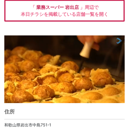
「
業務スーパー
岩出店
」周辺で
本日チラシを掲載している店舗一覧を開く
住所
和歌山県岩出市中島751-1