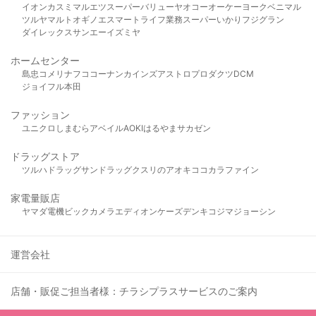
イオン
カスミ
マルエツ
スーパーバリュー
ヤオコー
オーケー
ヨークベニマル
ツルヤ
マルト
オギノ
エスマート
ライフ
業務スーパー
いかり
フジグラン
ダイレックス
サンエー
イズミヤ
ホームセンター
島忠
コメリ
ナフコ
コーナン
カインズ
アストロプロダクツ
DCM
ジョイフル本田
ファッション
ユニクロ
しまむら
アベイル
AOKI
はるやま
サカゼン
ドラッグストア
ツルハドラッグ
サンドラッグ
クスリのアオキ
ココカラファイン
家電量販店
ヤマダ電機
ビックカメラ
エディオン
ケーズデンキ
コジマ
ジョーシン
運営会社
店舗・販促ご担当者様：チラシプラスサービスのご案内