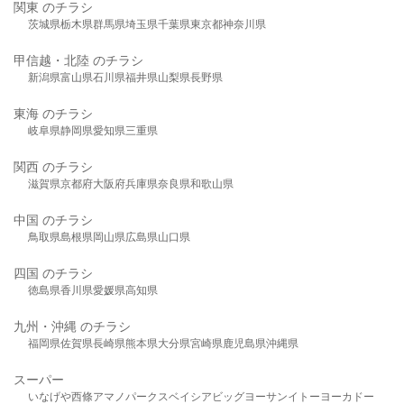
関東 のチラシ
茨城県
栃木県
群馬県
埼玉県
千葉県
東京都
神奈川県
甲信越・北陸 のチラシ
新潟県
富山県
石川県
福井県
山梨県
長野県
東海 のチラシ
岐阜県
静岡県
愛知県
三重県
関西 のチラシ
滋賀県
京都府
大阪府
兵庫県
奈良県
和歌山県
中国 のチラシ
鳥取県
島根県
岡山県
広島県
山口県
四国 のチラシ
徳島県
香川県
愛媛県
高知県
九州・沖縄 のチラシ
福岡県
佐賀県
長崎県
熊本県
大分県
宮崎県
鹿児島県
沖縄県
スーパー
いなげや
西條
アマノパークス
ベイシア
ビッグヨーサン
イトーヨーカドー