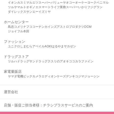
イオン
カスミ
マルエツ
スーパーバリュー
ヤオコー
オーケー
ヨークベニマル
ツルヤ
マルト
オギノ
エスマート
ライフ
業務スーパー
いかり
フジグラン
ダイレックス
サンエー
イズミヤ
ホームセンター
島忠
コメリ
ナフコ
コーナン
カインズ
アストロプロダクツ
DCM
ジョイフル本田
ファッション
ユニクロ
しまむら
アベイル
AOKI
はるやま
サカゼン
ドラッグストア
ツルハドラッグ
サンドラッグ
クスリのアオキ
ココカラファイン
家電量販店
ヤマダ電機
ビックカメラ
エディオン
ケーズデンキ
コジマ
ジョーシン
運営会社
店舗・販促ご担当者様：チラシプラスサービスのご案内