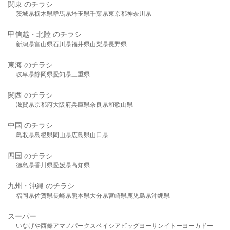
関東 のチラシ
茨城県
栃木県
群馬県
埼玉県
千葉県
東京都
神奈川県
甲信越・北陸 のチラシ
新潟県
富山県
石川県
福井県
山梨県
長野県
東海 のチラシ
岐阜県
静岡県
愛知県
三重県
関西 のチラシ
滋賀県
京都府
大阪府
兵庫県
奈良県
和歌山県
中国 のチラシ
鳥取県
島根県
岡山県
広島県
山口県
四国 のチラシ
徳島県
香川県
愛媛県
高知県
九州・沖縄 のチラシ
福岡県
佐賀県
長崎県
熊本県
大分県
宮崎県
鹿児島県
沖縄県
スーパー
いなげや
西條
アマノパークス
ベイシア
ビッグヨーサン
イトーヨーカドー