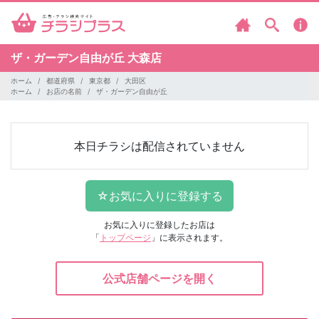
ザ・ガーデン自由が丘
大森店
ホーム
都道府県
東京都
大田区
ホーム
お店の名前
ザ・ガーデン自由が丘
本日チラシは配信されていません
お気に入りに登録したお店は
「
トップページ
」に表示されます。
公式店舗ページを開く