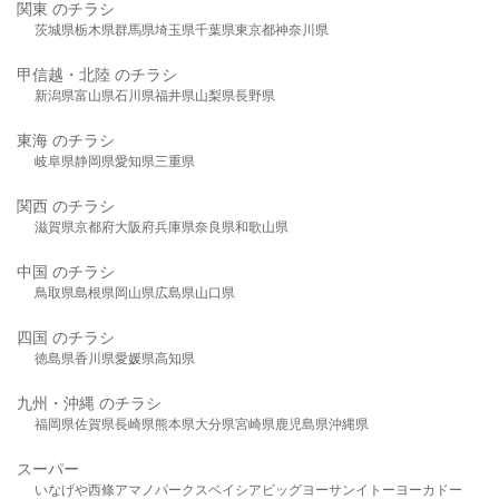
関東 のチラシ
茨城県
栃木県
群馬県
埼玉県
千葉県
東京都
神奈川県
甲信越・北陸 のチラシ
新潟県
富山県
石川県
福井県
山梨県
長野県
東海 のチラシ
岐阜県
静岡県
愛知県
三重県
関西 のチラシ
滋賀県
京都府
大阪府
兵庫県
奈良県
和歌山県
中国 のチラシ
鳥取県
島根県
岡山県
広島県
山口県
四国 のチラシ
徳島県
香川県
愛媛県
高知県
九州・沖縄 のチラシ
福岡県
佐賀県
長崎県
熊本県
大分県
宮崎県
鹿児島県
沖縄県
スーパー
いなげや
西條
アマノパークス
ベイシア
ビッグヨーサン
イトーヨーカドー