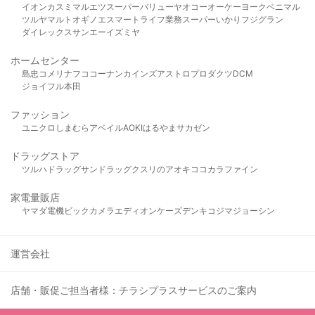
イオン
カスミ
マルエツ
スーパーバリュー
ヤオコー
オーケー
ヨークベニマル
ツルヤ
マルト
オギノ
エスマート
ライフ
業務スーパー
いかり
フジグラン
ダイレックス
サンエー
イズミヤ
ホームセンター
島忠
コメリ
ナフコ
コーナン
カインズ
アストロプロダクツ
DCM
ジョイフル本田
ファッション
ユニクロ
しまむら
アベイル
AOKI
はるやま
サカゼン
ドラッグストア
ツルハドラッグ
サンドラッグ
クスリのアオキ
ココカラファイン
家電量販店
ヤマダ電機
ビックカメラ
エディオン
ケーズデンキ
コジマ
ジョーシン
運営会社
店舗・販促ご担当者様：チラシプラスサービスのご案内