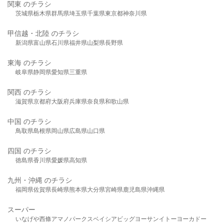
関東 のチラシ
茨城県
栃木県
群馬県
埼玉県
千葉県
東京都
神奈川県
甲信越・北陸 のチラシ
新潟県
富山県
石川県
福井県
山梨県
長野県
東海 のチラシ
岐阜県
静岡県
愛知県
三重県
関西 のチラシ
滋賀県
京都府
大阪府
兵庫県
奈良県
和歌山県
中国 のチラシ
鳥取県
島根県
岡山県
広島県
山口県
四国 のチラシ
徳島県
香川県
愛媛県
高知県
九州・沖縄 のチラシ
福岡県
佐賀県
長崎県
熊本県
大分県
宮崎県
鹿児島県
沖縄県
スーパー
いなげや
西條
アマノパークス
ベイシア
ビッグヨーサン
イトーヨーカドー