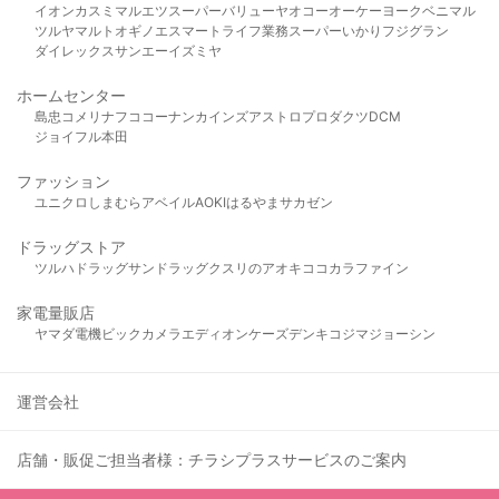
イオン
カスミ
マルエツ
スーパーバリュー
ヤオコー
オーケー
ヨークベニマル
ツルヤ
マルト
オギノ
エスマート
ライフ
業務スーパー
いかり
フジグラン
ダイレックス
サンエー
イズミヤ
ホームセンター
島忠
コメリ
ナフコ
コーナン
カインズ
アストロプロダクツ
DCM
ジョイフル本田
ファッション
ユニクロ
しまむら
アベイル
AOKI
はるやま
サカゼン
ドラッグストア
ツルハドラッグ
サンドラッグ
クスリのアオキ
ココカラファイン
家電量販店
ヤマダ電機
ビックカメラ
エディオン
ケーズデンキ
コジマ
ジョーシン
運営会社
店舗・販促ご担当者様：チラシプラスサービスのご案内