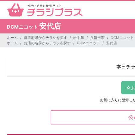
安代店
DCMニコット
ホーム
都道府県からチラシを探す
岩手県
八幡平市
DCMニコット
ホーム
お店の名前からチラシを探す
DCMニコット
安代店
本日チ
お気に入りに登録し
公