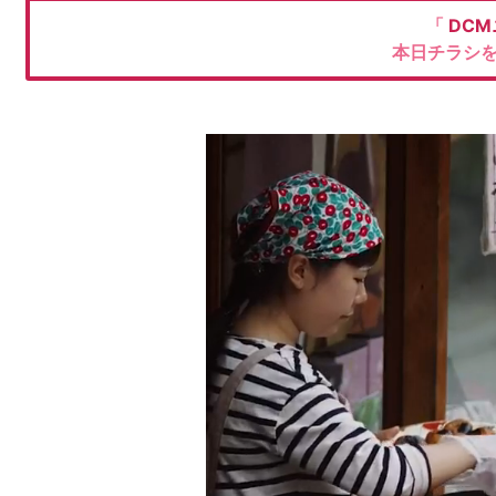
「
DC
本日チラシ