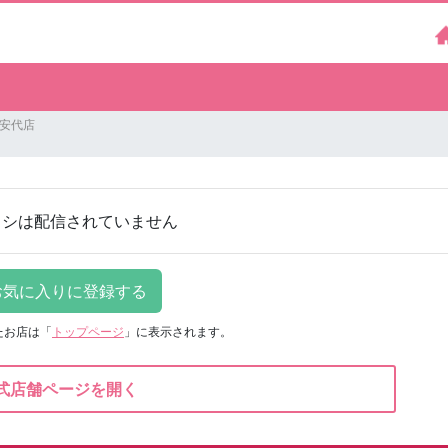
 安代店
ラシは配信されていません
たお店は
「
トップページ
」に表示されます。
式店舗ページを開く