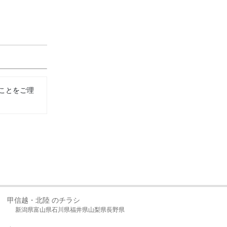
ことをご理
甲信越・北陸 のチラシ
新潟県
富山県
石川県
福井県
山梨県
長野県