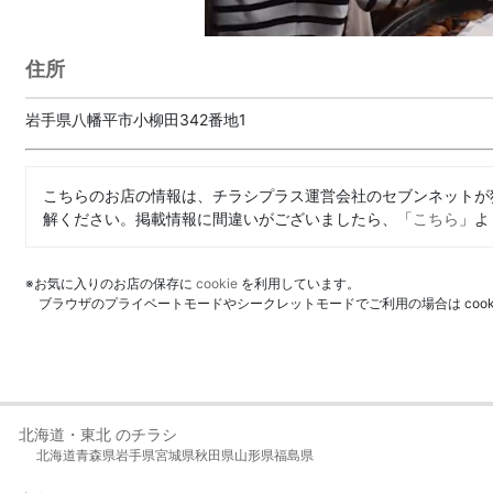
住所
岩手県八幡平市小柳田342番地1
こちらのお店の情報は、チラシプラス運営会社のセブンネットが
解ください。掲載情報に間違いがございましたら、「
こちら
」よ
※お気に入りのお店の保存に
cookie
を利用しています。
ブラウザのプライベートモードやシークレットモードでご利用の場合は coo
北海道・東北 のチラシ
北海道
青森県
岩手県
宮城県
秋田県
山形県
福島県