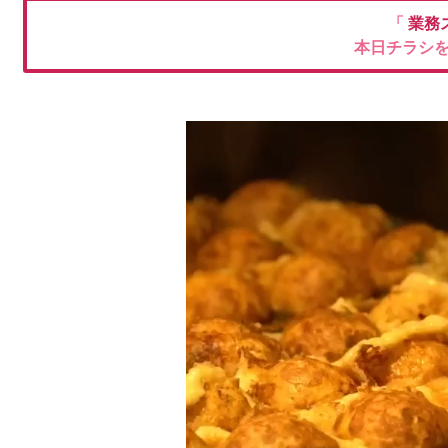
「
業務
本日チラシ