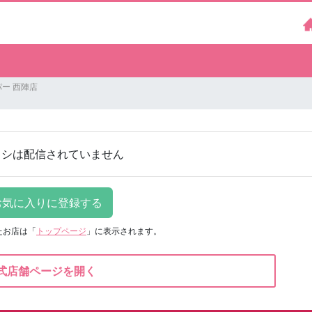
ー 西陣店
ラシは配信されていません
たお店は
「
トップページ
」に表示されます。
式店舗ページを開く