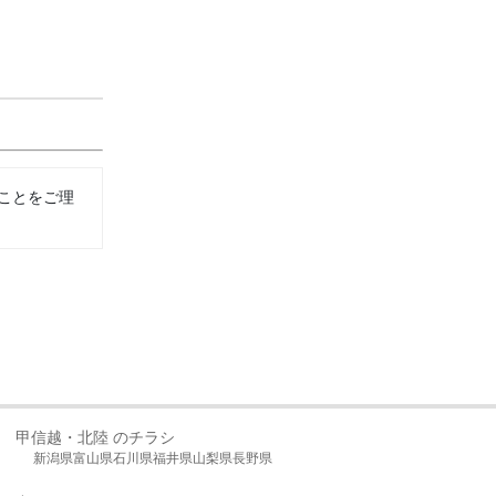
ことをご理
甲信越・北陸 のチラシ
新潟県
富山県
石川県
福井県
山梨県
長野県