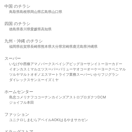
中国 のチラシ
鳥取県
島根県
岡山県
広島県
山口県
四国 のチラシ
徳島県
香川県
愛媛県
高知県
九州・沖縄 のチラシ
福岡県
佐賀県
長崎県
熊本県
大分県
宮崎県
鹿児島県
沖縄県
スーパー
いなげや
西條
アマノパークス
ベイシア
ビッグヨーサン
イトーヨーカドー
イオン
カスミ
マルエツ
スーパーバリュー
ヤオコー
オーケー
ヨークベニマル
ツルヤ
マルト
オギノ
エスマート
ライフ
業務スーパー
いかり
フジグラン
ダイレックス
サンエー
イズミヤ
ホームセンター
島忠
コメリ
ナフコ
コーナン
カインズ
アストロプロダクツ
DCM
ジョイフル本田
ファッション
ユニクロ
しまむら
アベイル
AOKI
はるやま
サカゼン
ドラッグストア