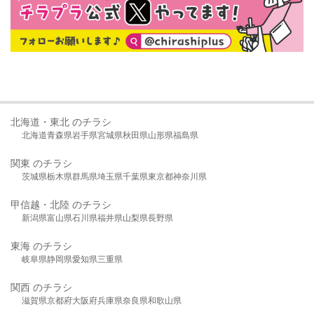
北海道・東北 のチラシ
北海道
青森県
岩手県
宮城県
秋田県
山形県
福島県
関東 のチラシ
茨城県
栃木県
群馬県
埼玉県
千葉県
東京都
神奈川県
甲信越・北陸 のチラシ
新潟県
富山県
石川県
福井県
山梨県
長野県
東海 のチラシ
岐阜県
静岡県
愛知県
三重県
関西 のチラシ
滋賀県
京都府
大阪府
兵庫県
奈良県
和歌山県