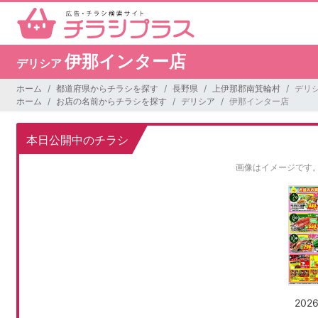
伊那インター店
デリシア
ホーム
都道府県からチラシを探す
長野県
上伊那郡南箕輪村
デリ
ホーム
お店の名前からチラシを探す
デリシア
伊那インター店
本日公開中のチラシ
画像はイメージです
202