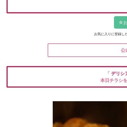
お気に入りに登録し
公
「
デリシ
本日チラシ