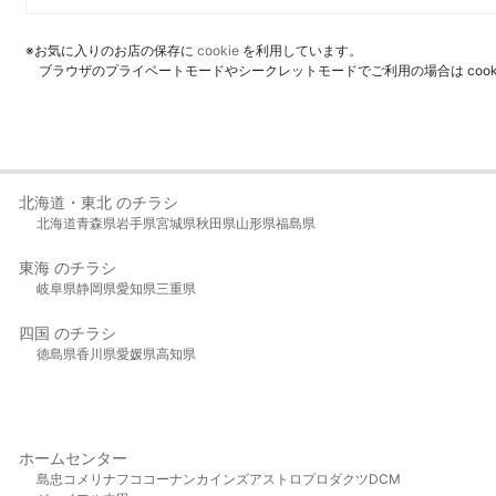
※お気に入りのお店の保存に
cookie
を利用しています。
ブラウザのプライベートモードやシークレットモードでご利用の場合は coo
北海道・東北 のチラシ
北海道
青森県
岩手県
宮城県
秋田県
山形県
福島県
東海 のチラシ
岐阜県
静岡県
愛知県
三重県
四国 のチラシ
徳島県
香川県
愛媛県
高知県
ホームセンター
島忠
コメリ
ナフコ
コーナン
カインズ
アストロプロダクツ
DCM