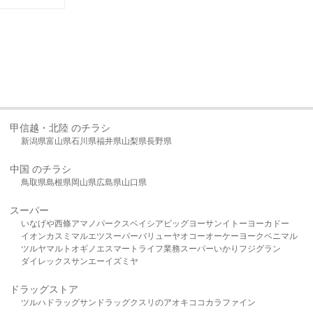
甲信越・北陸 のチラシ
新潟県
富山県
石川県
福井県
山梨県
長野県
中国 のチラシ
鳥取県
島根県
岡山県
広島県
山口県
スーパー
いなげや
西條
アマノパークス
ベイシア
ビッグヨーサン
イトーヨーカドー
イオン
カスミ
マルエツ
スーパーバリュー
ヤオコー
オーケー
ヨークベニマル
ツルヤ
マルト
オギノ
エスマート
ライフ
業務スーパー
いかり
フジグラン
ダイレックス
サンエー
イズミヤ
ドラッグストア
ツルハドラッグ
サンドラッグ
クスリのアオキ
ココカラファイン