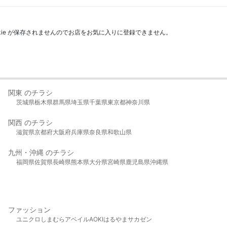
kie が保存されませんのでお店をお気に入りに登録できません。
関東 のチラシ
茨城県
栃木県
群馬県
埼玉県
千葉県
東京都
神奈川県
関西 のチラシ
滋賀県
京都府
大阪府
兵庫県
奈良県
和歌山県
九州・沖縄 のチラシ
福岡県
佐賀県
長崎県
熊本県
大分県
宮崎県
鹿児島県
沖縄県
ファッション
ユニクロ
しまむら
アベイル
AOKI
はるやま
サカゼン