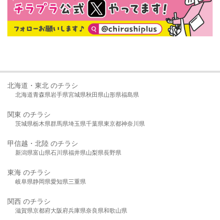
北海道・東北 のチラシ
北海道
青森県
岩手県
宮城県
秋田県
山形県
福島県
関東 のチラシ
茨城県
栃木県
群馬県
埼玉県
千葉県
東京都
神奈川県
甲信越・北陸 のチラシ
新潟県
富山県
石川県
福井県
山梨県
長野県
東海 のチラシ
岐阜県
静岡県
愛知県
三重県
関西 のチラシ
滋賀県
京都府
大阪府
兵庫県
奈良県
和歌山県