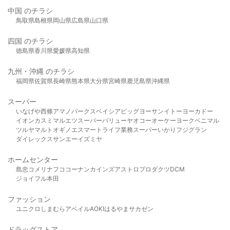
中国 のチラシ
鳥取県
島根県
岡山県
広島県
山口県
四国 のチラシ
徳島県
香川県
愛媛県
高知県
九州・沖縄 のチラシ
福岡県
佐賀県
長崎県
熊本県
大分県
宮崎県
鹿児島県
沖縄県
スーパー
いなげや
西條
アマノパークス
ベイシア
ビッグヨーサン
イトーヨーカドー
イオン
カスミ
マルエツ
スーパーバリュー
ヤオコー
オーケー
ヨークベニマル
ツルヤ
マルト
オギノ
エスマート
ライフ
業務スーパー
いかり
フジグラン
ダイレックス
サンエー
イズミヤ
ホームセンター
島忠
コメリ
ナフコ
コーナン
カインズ
アストロプロダクツ
DCM
ジョイフル本田
ファッション
ユニクロ
しまむら
アベイル
AOKI
はるやま
サカゼン
ドラッグストア