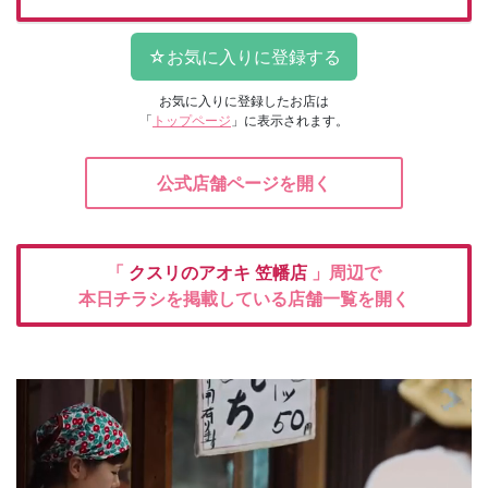
お気に入りに登録したお店は
「
トップページ
」に表示されます。
公式店舗ページを開く
「
クスリのアオキ
笠幡店
」周辺で
本日チラシを掲載している店舗一覧を開く