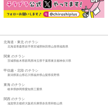
北海道・東北 のチラシ
北海道
青森県
岩手県
宮城県
秋田県
山形県
福島県
関東 のチラシ
茨城県
栃木県
群馬県
埼玉県
千葉県
東京都
神奈川県
甲信越・北陸 のチラシ
新潟県
富山県
石川県
福井県
山梨県
長野県
東海 のチラシ
岐阜県
静岡県
愛知県
三重県
関西 のチラシ
滋賀県
京都府
大阪府
兵庫県
奈良県
和歌山県