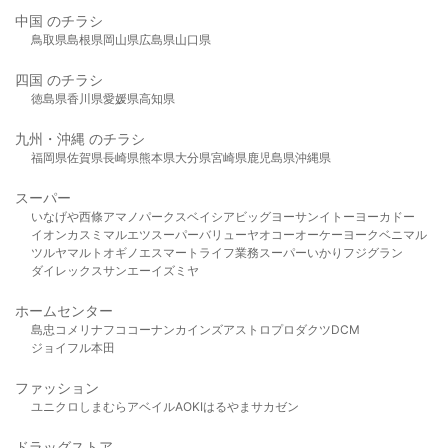
中国 のチラシ
鳥取県
島根県
岡山県
広島県
山口県
四国 のチラシ
徳島県
香川県
愛媛県
高知県
九州・沖縄 のチラシ
福岡県
佐賀県
長崎県
熊本県
大分県
宮崎県
鹿児島県
沖縄県
スーパー
いなげや
西條
アマノパークス
ベイシア
ビッグヨーサン
イトーヨーカドー
イオン
カスミ
マルエツ
スーパーバリュー
ヤオコー
オーケー
ヨークベニマル
ツルヤ
マルト
オギノ
エスマート
ライフ
業務スーパー
いかり
フジグラン
ダイレックス
サンエー
イズミヤ
ホームセンター
島忠
コメリ
ナフコ
コーナン
カインズ
アストロプロダクツ
DCM
ジョイフル本田
ファッション
ユニクロ
しまむら
アベイル
AOKI
はるやま
サカゼン
ドラッグストア