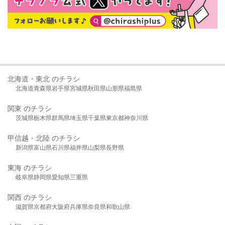
北海道・東北 のチラシ
北海道
青森県
岩手県
宮城県
秋田県
山形県
福島県
関東 のチラシ
茨城県
栃木県
群馬県
埼玉県
千葉県
東京都
神奈川県
甲信越・北陸 のチラシ
新潟県
富山県
石川県
福井県
山梨県
長野県
東海 のチラシ
岐阜県
静岡県
愛知県
三重県
関西 のチラシ
滋賀県
京都府
大阪府
兵庫県
奈良県
和歌山県