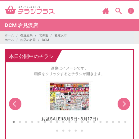
DCM
岩見沢店
ホーム
都道府県
北海道
岩見沢市
ホーム
お店の名前
DCM
本日公開中のチラシ
画像はイメージです。
画像をクリックするとチラシが開きます。
お盆SALE!(8月6日~8月17日)