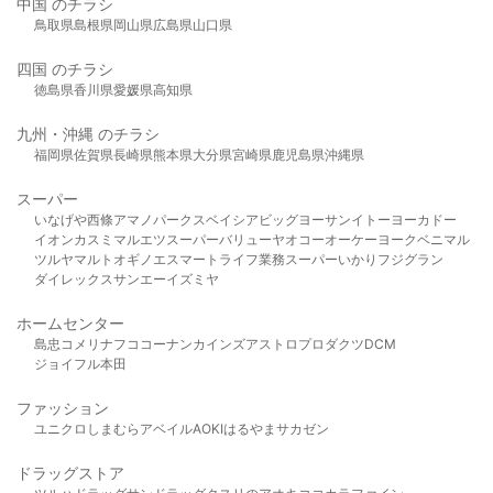
中国 のチラシ
鳥取県
島根県
岡山県
広島県
山口県
四国 のチラシ
徳島県
香川県
愛媛県
高知県
九州・沖縄 のチラシ
福岡県
佐賀県
長崎県
熊本県
大分県
宮崎県
鹿児島県
沖縄県
スーパー
いなげや
西條
アマノパークス
ベイシア
ビッグヨーサン
イトーヨーカドー
イオン
カスミ
マルエツ
スーパーバリュー
ヤオコー
オーケー
ヨークベニマル
ツルヤ
マルト
オギノ
エスマート
ライフ
業務スーパー
いかり
フジグラン
ダイレックス
サンエー
イズミヤ
ホームセンター
島忠
コメリ
ナフコ
コーナン
カインズ
アストロプロダクツ
DCM
ジョイフル本田
ファッション
ユニクロ
しまむら
アベイル
AOKI
はるやま
サカゼン
ドラッグストア