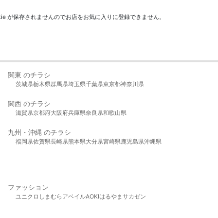
kie が保存されませんのでお店をお気に入りに登録できません。
関東 のチラシ
茨城県
栃木県
群馬県
埼玉県
千葉県
東京都
神奈川県
関西 のチラシ
滋賀県
京都府
大阪府
兵庫県
奈良県
和歌山県
九州・沖縄 のチラシ
福岡県
佐賀県
長崎県
熊本県
大分県
宮崎県
鹿児島県
沖縄県
ファッション
ユニクロ
しまむら
アベイル
AOKI
はるやま
サカゼン