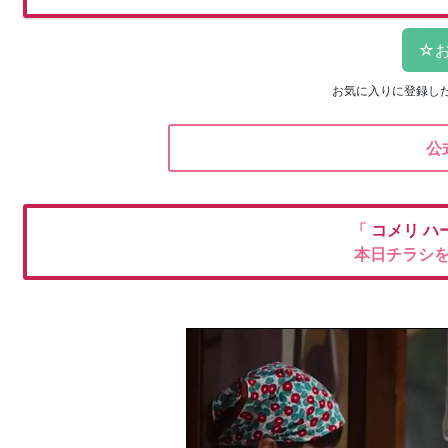
お気に入りに登録し
公
「
コメリ
ハ
本日チラシ