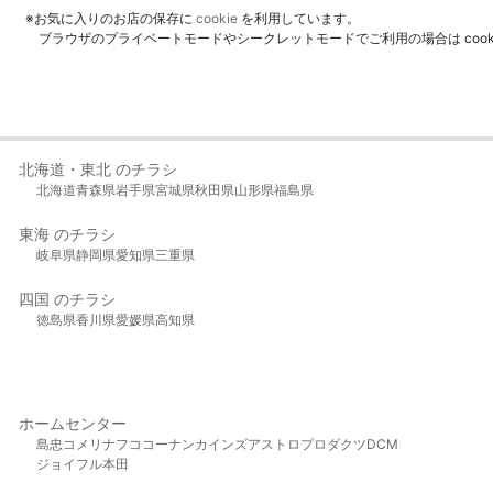
※お気に入りのお店の保存に
cookie
を利用しています。
ブラウザのプライベートモードやシークレットモードでご利用の場合は coo
北海道・東北 のチラシ
北海道
青森県
岩手県
宮城県
秋田県
山形県
福島県
東海 のチラシ
岐阜県
静岡県
愛知県
三重県
四国 のチラシ
徳島県
香川県
愛媛県
高知県
ホームセンター
島忠
コメリ
ナフコ
コーナン
カインズ
アストロプロダクツ
DCM
ジョイフル本田