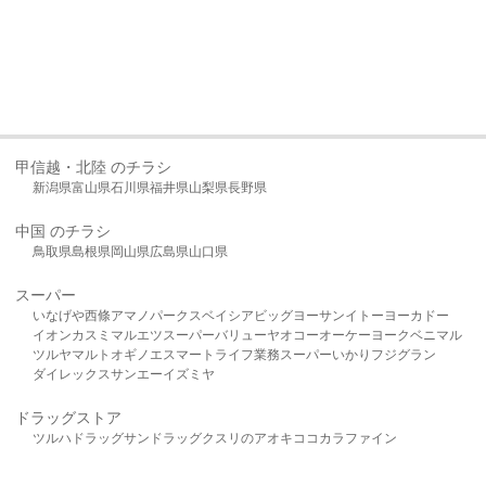
甲信越・北陸 のチラシ
新潟県
富山県
石川県
福井県
山梨県
長野県
中国 のチラシ
鳥取県
島根県
岡山県
広島県
山口県
スーパー
いなげや
西條
アマノパークス
ベイシア
ビッグヨーサン
イトーヨーカドー
イオン
カスミ
マルエツ
スーパーバリュー
ヤオコー
オーケー
ヨークベニマル
ツルヤ
マルト
オギノ
エスマート
ライフ
業務スーパー
いかり
フジグラン
ダイレックス
サンエー
イズミヤ
ドラッグストア
ツルハドラッグ
サンドラッグ
クスリのアオキ
ココカラファイン