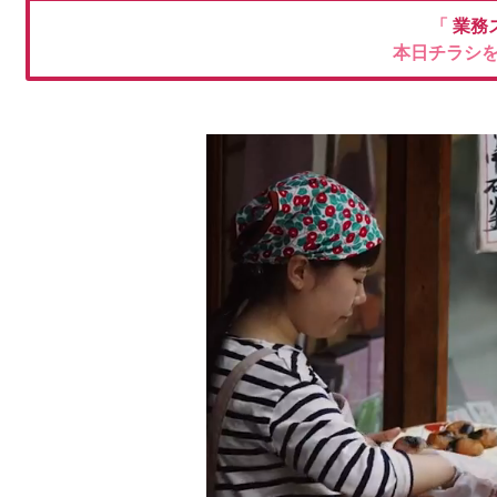
「
業務
本日チラシ