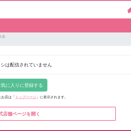
木店
ラシは配信されていません
たお店は
「
トップページ
」に表示されます。
式店舗ページを開く