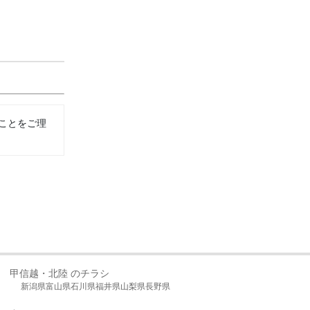
ことをご理
甲信越・北陸 のチラシ
新潟県
富山県
石川県
福井県
山梨県
長野県