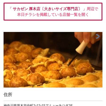
「
サカゼン
厚木店〔大きいサイズ専門店〕
」周辺で
本日チラシを掲載している店舗一覧を開く
住所
神奈川県厚木市中町2-12-15アミューあつぎ3F