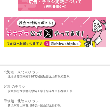
北海道・東北 のチラシ
北海道
青森県
岩手県
宮城県
秋田県
山形県
福島県
関東 のチラシ
茨城県
栃木県
群馬県
埼玉県
千葉県
東京都
神奈川県
甲信越・北陸 のチラシ
新潟県
富山県
石川県
福井県
山梨県
長野県