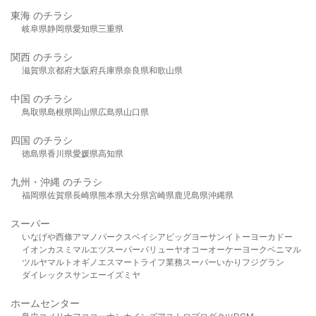
東海 のチラシ
岐阜県
静岡県
愛知県
三重県
関西 のチラシ
滋賀県
京都府
大阪府
兵庫県
奈良県
和歌山県
中国 のチラシ
鳥取県
島根県
岡山県
広島県
山口県
四国 のチラシ
徳島県
香川県
愛媛県
高知県
九州・沖縄 のチラシ
福岡県
佐賀県
長崎県
熊本県
大分県
宮崎県
鹿児島県
沖縄県
スーパー
いなげや
西條
アマノパークス
ベイシア
ビッグヨーサン
イトーヨーカドー
イオン
カスミ
マルエツ
スーパーバリュー
ヤオコー
オーケー
ヨークベニマル
ツルヤ
マルト
オギノ
エスマート
ライフ
業務スーパー
いかり
フジグラン
ダイレックス
サンエー
イズミヤ
ホームセンター