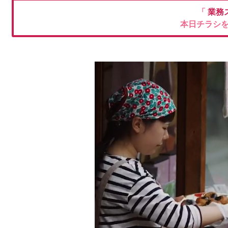
「
業務
本日チラシ