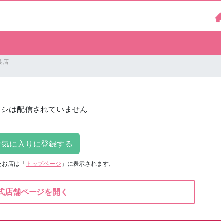
良店
ラシは配信されていません
たお店は
「
トップページ
」に表示されます。
式店舗ページを開く