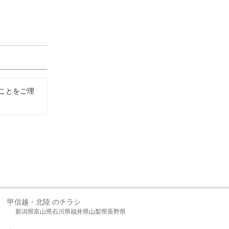
ことをご理
甲信越・北陸 のチラシ
新潟県
富山県
石川県
福井県
山梨県
長野県