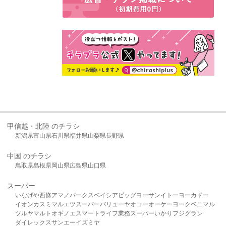
甲信越・北陸 のチラシ
新潟県
富山県
石川県
福井県
山梨県
長野県
中国 のチラシ
鳥取県
島根県
岡山県
広島県
山口県
スーパー
いなげや
西條
アマノパークス
ベイシア
ビッグヨーサン
イトーヨーカドー
イオン
カスミ
マルエツ
スーパーバリュー
ヤオコー
オーケー
ヨークベニマル
ツルヤ
マルト
オギノ
エスマート
ライフ
業務スーパー
いかり
フジグラン
ダイレックス
サンエー
イズミヤ