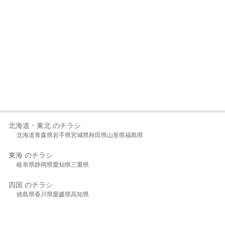
北海道・東北 のチラシ
北海道
青森県
岩手県
宮城県
秋田県
山形県
福島県
東海 のチラシ
岐阜県
静岡県
愛知県
三重県
四国 のチラシ
徳島県
香川県
愛媛県
高知県