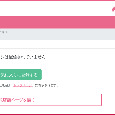
平塚店
ラシは配信されていません
たお店は
「
トップページ
」に表示されます。
式店舗ページを開く