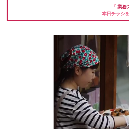
「
業務
本日チラシ