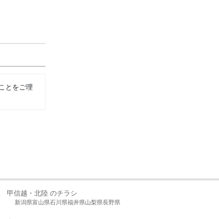
ことをご理
甲信越・北陸 のチラシ
新潟県
富山県
石川県
福井県
山梨県
長野県