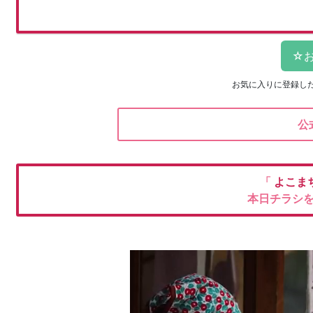
お気に入りに登録し
公
「
よこま
本日チラシ