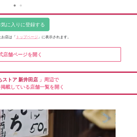
たお店は
「
トップページ
」に表示されます。
式店舗ページを開く
ちストア
新井田店
」周辺で
を掲載している店舗一覧を開く