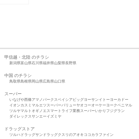
甲信越・北陸 のチラシ
新潟県
富山県
石川県
福井県
山梨県
長野県
中国 のチラシ
鳥取県
島根県
岡山県
広島県
山口県
スーパー
いなげや
西條
アマノパークス
ベイシア
ビッグヨーサン
イトーヨーカドー
イオン
カスミ
マルエツ
スーパーバリュー
ヤオコー
オーケー
ヨークベニマル
ツルヤ
マルト
オギノ
エスマート
ライフ
業務スーパー
いかり
フジグラン
ダイレックス
サンエー
イズミヤ
ドラッグストア
ツルハドラッグ
サンドラッグ
クスリのアオキ
ココカラファイン