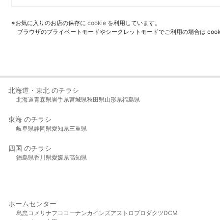
※お気に入りのお店の保存に
cookie
を利用しています。
ブラウザのプライベートモードやシークレットモードでご利用の場合は coo
北海道・東北 のチラシ
北海道
青森県
岩手県
宮城県
秋田県
山形県
福島県
東海 のチラシ
岐阜県
静岡県
愛知県
三重県
四国 のチラシ
徳島県
香川県
愛媛県
高知県
ホームセンター
島忠
コメリ
ナフコ
コーナン
カインズ
アストロプロダクツ
DCM