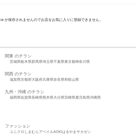
kie が保存されませんのでお店をお気に入りに登録できません。
関東 のチラシ
茨城県
栃木県
群馬県
埼玉県
千葉県
東京都
神奈川県
関西 のチラシ
滋賀県
京都府
大阪府
兵庫県
奈良県
和歌山県
九州・沖縄 のチラシ
福岡県
佐賀県
長崎県
熊本県
大分県
宮崎県
鹿児島県
沖縄県
ファッション
ユニクロ
しまむら
アベイル
AOKI
はるやま
サカゼン