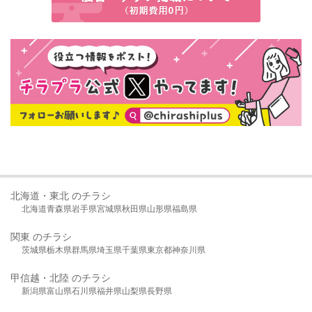
北海道・東北 のチラシ
北海道
青森県
岩手県
宮城県
秋田県
山形県
福島県
関東 のチラシ
茨城県
栃木県
群馬県
埼玉県
千葉県
東京都
神奈川県
甲信越・北陸 のチラシ
新潟県
富山県
石川県
福井県
山梨県
長野県