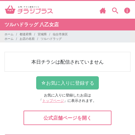
ツルハドラッグ
八乙女店
ホーム
都道府県
宮城県
仙台市泉区
ホーム
お店の名前
ツルハドラッグ
本日チラシは配信されていません
お気に入りに登録したお店は
「
トップページ
」に表示されます。
公式店舗ページを開く