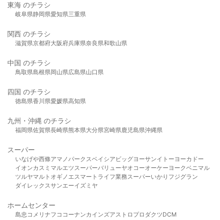
東海 のチラシ
岐阜県
静岡県
愛知県
三重県
関西 のチラシ
滋賀県
京都府
大阪府
兵庫県
奈良県
和歌山県
中国 のチラシ
鳥取県
島根県
岡山県
広島県
山口県
四国 のチラシ
徳島県
香川県
愛媛県
高知県
九州・沖縄 のチラシ
福岡県
佐賀県
長崎県
熊本県
大分県
宮崎県
鹿児島県
沖縄県
スーパー
いなげや
西條
アマノパークス
ベイシア
ビッグヨーサン
イトーヨーカドー
イオン
カスミ
マルエツ
スーパーバリュー
ヤオコー
オーケー
ヨークベニマル
ツルヤ
マルト
オギノ
エスマート
ライフ
業務スーパー
いかり
フジグラン
ダイレックス
サンエー
イズミヤ
ホームセンター
島忠
コメリ
ナフコ
コーナン
カインズ
アストロプロダクツ
DCM