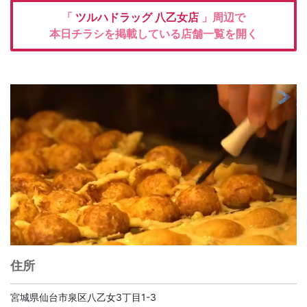
「
ツルハドラッグ
八乙女店
」周辺で
本日チラシを掲載している店舗一覧を開く
住所
宮城県仙台市泉区八乙女3丁目1-3