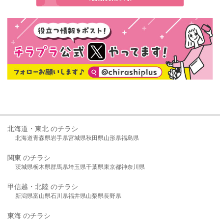
北海道・東北 のチラシ
北海道
青森県
岩手県
宮城県
秋田県
山形県
福島県
関東 のチラシ
茨城県
栃木県
群馬県
埼玉県
千葉県
東京都
神奈川県
甲信越・北陸 のチラシ
新潟県
富山県
石川県
福井県
山梨県
長野県
東海 のチラシ