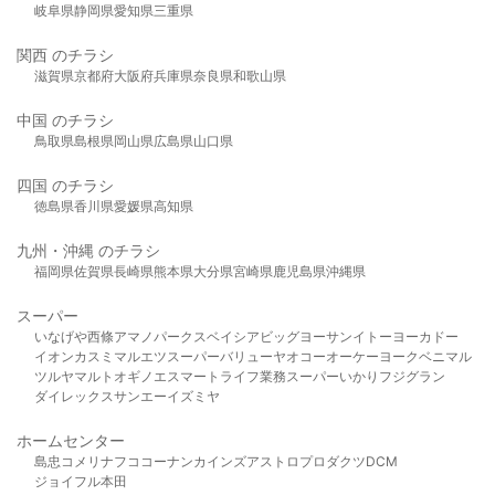
岐阜県
静岡県
愛知県
三重県
関西 のチラシ
滋賀県
京都府
大阪府
兵庫県
奈良県
和歌山県
中国 のチラシ
鳥取県
島根県
岡山県
広島県
山口県
四国 のチラシ
徳島県
香川県
愛媛県
高知県
九州・沖縄 のチラシ
福岡県
佐賀県
長崎県
熊本県
大分県
宮崎県
鹿児島県
沖縄県
スーパー
いなげや
西條
アマノパークス
ベイシア
ビッグヨーサン
イトーヨーカドー
イオン
カスミ
マルエツ
スーパーバリュー
ヤオコー
オーケー
ヨークベニマル
ツルヤ
マルト
オギノ
エスマート
ライフ
業務スーパー
いかり
フジグラン
ダイレックス
サンエー
イズミヤ
ホームセンター
島忠
コメリ
ナフコ
コーナン
カインズ
アストロプロダクツ
DCM
ジョイフル本田