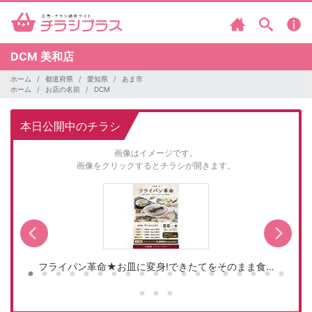
DCM
美和店
ホーム
都道府県
愛知県
あま市
ホーム
お店の名前
DCM
本日公開中のチラシ
画像はイメージです。
画像をクリックするとチラシが開きます。
フライパン革命★お皿に変身!できたてをそのまま食…