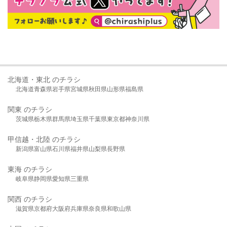
北海道・東北 のチラシ
北海道
青森県
岩手県
宮城県
秋田県
山形県
福島県
関東 のチラシ
茨城県
栃木県
群馬県
埼玉県
千葉県
東京都
神奈川県
甲信越・北陸 のチラシ
新潟県
富山県
石川県
福井県
山梨県
長野県
東海 のチラシ
岐阜県
静岡県
愛知県
三重県
関西 のチラシ
滋賀県
京都府
大阪府
兵庫県
奈良県
和歌山県