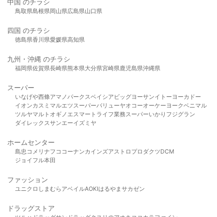
中国 のチラシ
鳥取県
島根県
岡山県
広島県
山口県
四国 のチラシ
徳島県
香川県
愛媛県
高知県
九州・沖縄 のチラシ
福岡県
佐賀県
長崎県
熊本県
大分県
宮崎県
鹿児島県
沖縄県
スーパー
いなげや
西條
アマノパークス
ベイシア
ビッグヨーサン
イトーヨーカドー
イオン
カスミ
マルエツ
スーパーバリュー
ヤオコー
オーケー
ヨークベニマル
ツルヤ
マルト
オギノ
エスマート
ライフ
業務スーパー
いかり
フジグラン
ダイレックス
サンエー
イズミヤ
ホームセンター
島忠
コメリ
ナフコ
コーナン
カインズ
アストロプロダクツ
DCM
ジョイフル本田
ファッション
ユニクロ
しまむら
アベイル
AOKI
はるやま
サカゼン
ドラッグストア