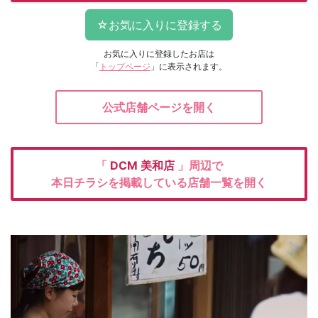
お気に入りに登録したお店は
「
トップページ
」に表示されます。
公式店舗ページを開く
「
DCM
美和店
」周辺で
本日チラシを掲載している店舗一覧を開く