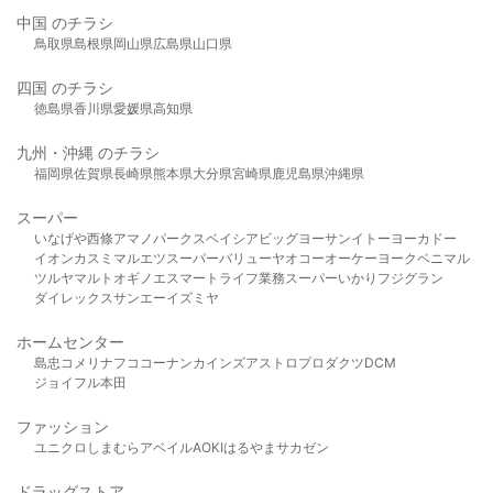
中国 のチラシ
鳥取県
島根県
岡山県
広島県
山口県
四国 のチラシ
徳島県
香川県
愛媛県
高知県
九州・沖縄 のチラシ
福岡県
佐賀県
長崎県
熊本県
大分県
宮崎県
鹿児島県
沖縄県
スーパー
いなげや
西條
アマノパークス
ベイシア
ビッグヨーサン
イトーヨーカドー
イオン
カスミ
マルエツ
スーパーバリュー
ヤオコー
オーケー
ヨークベニマル
ツルヤ
マルト
オギノ
エスマート
ライフ
業務スーパー
いかり
フジグラン
ダイレックス
サンエー
イズミヤ
ホームセンター
島忠
コメリ
ナフコ
コーナン
カインズ
アストロプロダクツ
DCM
ジョイフル本田
ファッション
ユニクロ
しまむら
アベイル
AOKI
はるやま
サカゼン
ドラッグストア