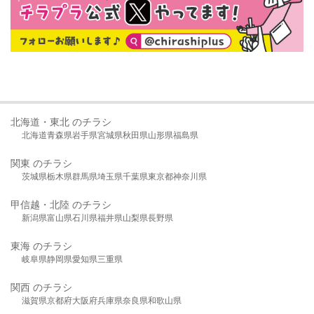
北海道・東北 のチラシ
北海道
青森県
岩手県
宮城県
秋田県
山形県
福島県
関東 のチラシ
茨城県
栃木県
群馬県
埼玉県
千葉県
東京都
神奈川県
甲信越・北陸 のチラシ
新潟県
富山県
石川県
福井県
山梨県
長野県
東海 のチラシ
岐阜県
静岡県
愛知県
三重県
関西 のチラシ
滋賀県
京都府
大阪府
兵庫県
奈良県
和歌山県