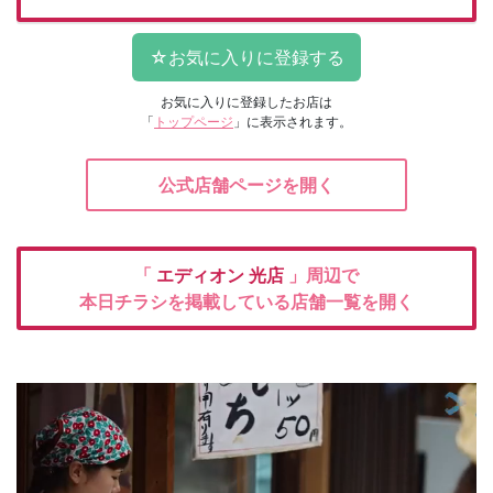
お気に入りに登録したお店は
「
トップページ
」に表示されます。
公式店舗ページを開く
「
エディオン
光店
」周辺で
本日チラシを掲載している店舗一覧を開く