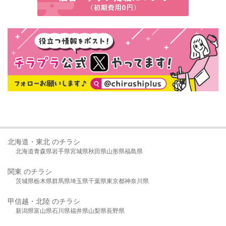
北海道・東北 のチラシ
北海道
青森県
岩手県
宮城県
秋田県
山形県
福島県
関東 のチラシ
茨城県
栃木県
群馬県
埼玉県
千葉県
東京都
神奈川県
甲信越・北陸 のチラシ
新潟県
富山県
石川県
福井県
山梨県
長野県