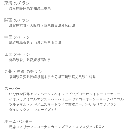
東海 のチラシ
岐阜県
静岡県
愛知県
三重県
関西 のチラシ
滋賀県
京都府
大阪府
兵庫県
奈良県
和歌山県
中国 のチラシ
鳥取県
島根県
岡山県
広島県
山口県
四国 のチラシ
徳島県
香川県
愛媛県
高知県
九州・沖縄 のチラシ
福岡県
佐賀県
長崎県
熊本県
大分県
宮崎県
鹿児島県
沖縄県
スーパー
いなげや
西條
アマノパークス
ベイシア
ビッグヨーサン
イトーヨーカドー
イオン
カスミ
マルエツ
スーパーバリュー
ヤオコー
オーケー
ヨークベニマル
ツルヤ
マルト
オギノ
エスマート
ライフ
業務スーパー
いかり
フジグラン
ダイレックス
サンエー
イズミヤ
ホームセンター
島忠
コメリ
ナフコ
コーナン
カインズ
アストロプロダクツ
DCM