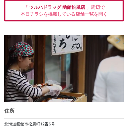
「
ツルハドラッグ
函館松風店
」周辺で
本日チラシを掲載している店舗一覧を開く
住所
北海道函館市松風町12番6号