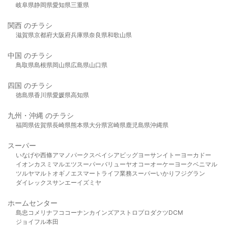
岐阜県
静岡県
愛知県
三重県
関西 のチラシ
滋賀県
京都府
大阪府
兵庫県
奈良県
和歌山県
中国 のチラシ
鳥取県
島根県
岡山県
広島県
山口県
四国 のチラシ
徳島県
香川県
愛媛県
高知県
九州・沖縄 のチラシ
福岡県
佐賀県
長崎県
熊本県
大分県
宮崎県
鹿児島県
沖縄県
スーパー
いなげや
西條
アマノパークス
ベイシア
ビッグヨーサン
イトーヨーカドー
イオン
カスミ
マルエツ
スーパーバリュー
ヤオコー
オーケー
ヨークベニマル
ツルヤ
マルト
オギノ
エスマート
ライフ
業務スーパー
いかり
フジグラン
ダイレックス
サンエー
イズミヤ
ホームセンター
島忠
コメリ
ナフコ
コーナン
カインズ
アストロプロダクツ
DCM
ジョイフル本田