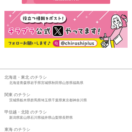
北海道・東北 のチラシ
北海道
青森県
岩手県
宮城県
秋田県
山形県
福島県
関東 のチラシ
茨城県
栃木県
群馬県
埼玉県
千葉県
東京都
神奈川県
甲信越・北陸 のチラシ
新潟県
富山県
石川県
福井県
山梨県
長野県
東海 のチラシ