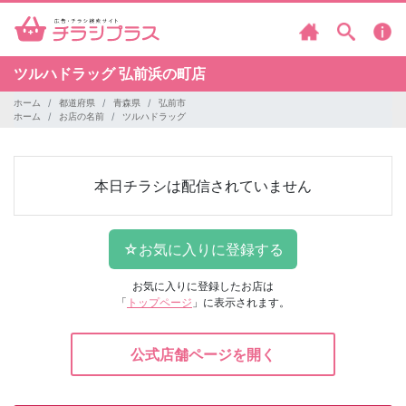
ツルハドラッグ
弘前浜の町店
ホーム
都道府県
青森県
弘前市
ホーム
お店の名前
ツルハドラッグ
本日チラシは配信されていません
お気に入りに登録したお店は
「
トップページ
」に表示されます。
公式店舗ページを開く