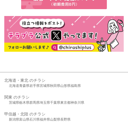
北海道・東北 のチラシ
北海道
青森県
岩手県
宮城県
秋田県
山形県
福島県
関東 のチラシ
茨城県
栃木県
群馬県
埼玉県
千葉県
東京都
神奈川県
甲信越・北陸 のチラシ
新潟県
富山県
石川県
福井県
山梨県
長野県