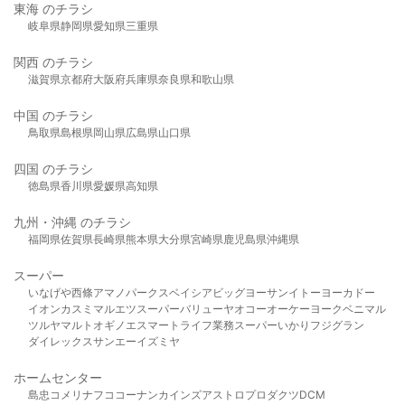
東海 のチラシ
岐阜県
静岡県
愛知県
三重県
関西 のチラシ
滋賀県
京都府
大阪府
兵庫県
奈良県
和歌山県
中国 のチラシ
鳥取県
島根県
岡山県
広島県
山口県
四国 のチラシ
徳島県
香川県
愛媛県
高知県
九州・沖縄 のチラシ
福岡県
佐賀県
長崎県
熊本県
大分県
宮崎県
鹿児島県
沖縄県
スーパー
いなげや
西條
アマノパークス
ベイシア
ビッグヨーサン
イトーヨーカドー
イオン
カスミ
マルエツ
スーパーバリュー
ヤオコー
オーケー
ヨークベニマル
ツルヤ
マルト
オギノ
エスマート
ライフ
業務スーパー
いかり
フジグラン
ダイレックス
サンエー
イズミヤ
ホームセンター
島忠
コメリ
ナフコ
コーナン
カインズ
アストロプロダクツ
DCM