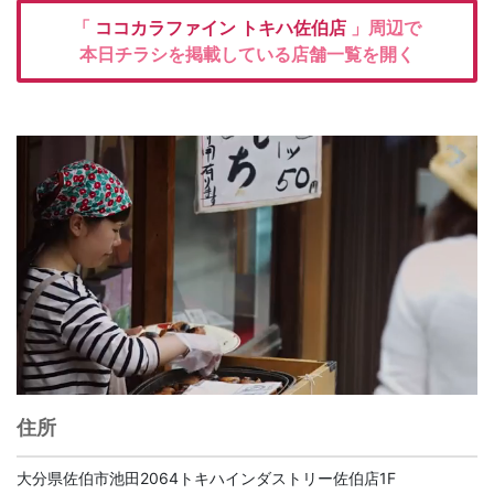
「
ココカラファイン
トキハ佐伯店
」周辺で
本日チラシを掲載している店舗一覧を開く
住所
大分県佐伯市池田2064トキハインダストリー佐伯店1F