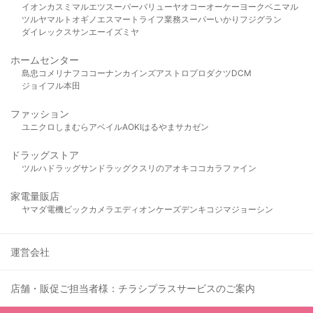
イオン
カスミ
マルエツ
スーパーバリュー
ヤオコー
オーケー
ヨークベニマル
ツルヤ
マルト
オギノ
エスマート
ライフ
業務スーパー
いかり
フジグラン
ダイレックス
サンエー
イズミヤ
ホームセンター
島忠
コメリ
ナフコ
コーナン
カインズ
アストロプロダクツ
DCM
ジョイフル本田
ファッション
ユニクロ
しまむら
アベイル
AOKI
はるやま
サカゼン
ドラッグストア
ツルハドラッグ
サンドラッグ
クスリのアオキ
ココカラファイン
家電量販店
ヤマダ電機
ビックカメラ
エディオン
ケーズデンキ
コジマ
ジョーシン
運営会社
店舗・販促ご担当者様：チラシプラスサービスのご案内