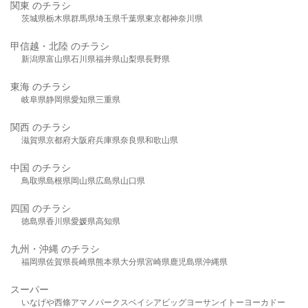
関東 のチラシ
茨城県
栃木県
群馬県
埼玉県
千葉県
東京都
神奈川県
甲信越・北陸 のチラシ
新潟県
富山県
石川県
福井県
山梨県
長野県
東海 のチラシ
岐阜県
静岡県
愛知県
三重県
関西 のチラシ
滋賀県
京都府
大阪府
兵庫県
奈良県
和歌山県
中国 のチラシ
鳥取県
島根県
岡山県
広島県
山口県
四国 のチラシ
徳島県
香川県
愛媛県
高知県
九州・沖縄 のチラシ
福岡県
佐賀県
長崎県
熊本県
大分県
宮崎県
鹿児島県
沖縄県
スーパー
いなげや
西條
アマノパークス
ベイシア
ビッグヨーサン
イトーヨーカドー