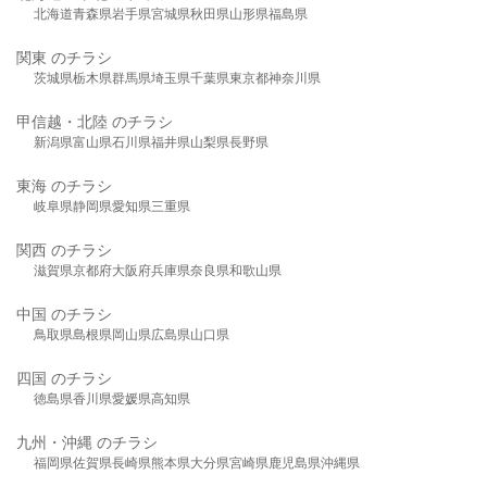
北海道
青森県
岩手県
宮城県
秋田県
山形県
福島県
関東 のチラシ
茨城県
栃木県
群馬県
埼玉県
千葉県
東京都
神奈川県
甲信越・北陸 のチラシ
新潟県
富山県
石川県
福井県
山梨県
長野県
東海 のチラシ
岐阜県
静岡県
愛知県
三重県
関西 のチラシ
滋賀県
京都府
大阪府
兵庫県
奈良県
和歌山県
中国 のチラシ
鳥取県
島根県
岡山県
広島県
山口県
四国 のチラシ
徳島県
香川県
愛媛県
高知県
九州・沖縄 のチラシ
福岡県
佐賀県
長崎県
熊本県
大分県
宮崎県
鹿児島県
沖縄県