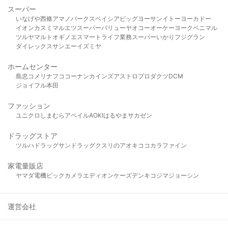
スーパー
いなげや
西條
アマノパークス
ベイシア
ビッグヨーサン
イトーヨーカドー
イオン
カスミ
マルエツ
スーパーバリュー
ヤオコー
オーケー
ヨークベニマル
ツルヤ
マルト
オギノ
エスマート
ライフ
業務スーパー
いかり
フジグラン
ダイレックス
サンエー
イズミヤ
ホームセンター
島忠
コメリ
ナフコ
コーナン
カインズ
アストロプロダクツ
DCM
ジョイフル本田
ファッション
ユニクロ
しまむら
アベイル
AOKI
はるやま
サカゼン
ドラッグストア
ツルハドラッグ
サンドラッグ
クスリのアオキ
ココカラファイン
家電量販店
ヤマダ電機
ビックカメラ
エディオン
ケーズデンキ
コジマ
ジョーシン
運営会社