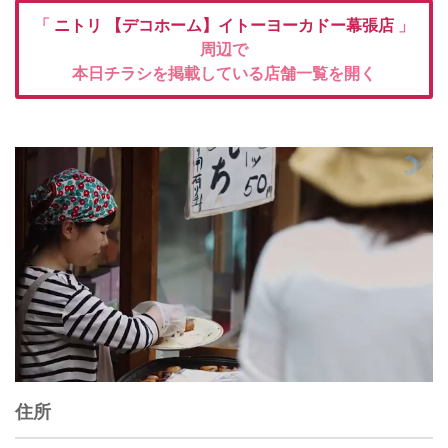
「
ニトリ
【デコホーム】イトーヨーカドー幕張店
」
周辺で
本日チラシを掲載している店舗一覧を開く
住所