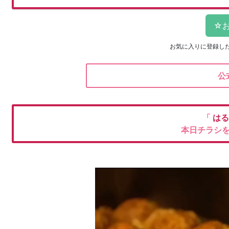
お気に入りに登録し
公
「
はる
本日チラシ