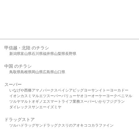
甲信越・北陸 のチラシ
新潟県
富山県
石川県
福井県
山梨県
長野県
中国 のチラシ
鳥取県
島根県
岡山県
広島県
山口県
スーパー
いなげや
西條
アマノパークス
ベイシア
ビッグヨーサン
イトーヨーカドー
イオン
カスミ
マルエツ
スーパーバリュー
ヤオコー
オーケー
ヨークベニマル
ツルヤ
マルト
オギノ
エスマート
ライフ
業務スーパー
いかり
フジグラン
ダイレックス
サンエー
イズミヤ
ドラッグストア
ツルハドラッグ
サンドラッグ
クスリのアオキ
ココカラファイン