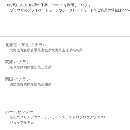
※お気に入りのお店の保存に
cookie
を利用しています。
ブラウザのプライベートモードやシークレットモードでご利用の場合は coo
北海道・東北 のチラシ
北海道
青森県
岩手県
宮城県
秋田県
山形県
福島県
東海 のチラシ
岐阜県
静岡県
愛知県
三重県
四国 のチラシ
徳島県
香川県
愛媛県
高知県
ホームセンター
島忠
コメリ
ナフコ
コーナン
カインズ
アストロプロダクツ
DCM
ジョイフル本田