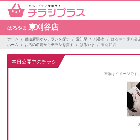
東刈谷店
はるやま
ホーム
都道府県からチラシを探す
愛知県
刈谷市
はるやま 東刈谷
ホーム
お店の名前からチラシを探す
はるやま
東刈谷店
本日公開中のチラシ
画像はイメージです