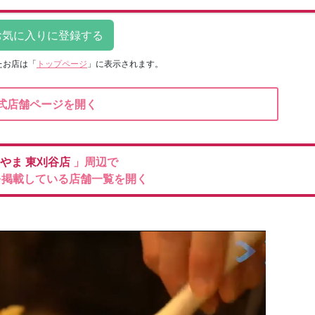
たお店は
「
トップページ
」に表示されます。
式店舗ページを開く
やま
東刈谷店
」周辺で
を掲載している店舗一覧を開く