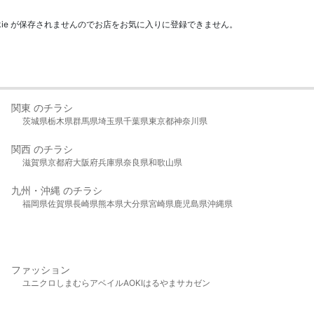
kie が保存されませんのでお店をお気に入りに登録できません。
関東 のチラシ
茨城県
栃木県
群馬県
埼玉県
千葉県
東京都
神奈川県
関西 のチラシ
滋賀県
京都府
大阪府
兵庫県
奈良県
和歌山県
九州・沖縄 のチラシ
福岡県
佐賀県
長崎県
熊本県
大分県
宮崎県
鹿児島県
沖縄県
ファッション
ユニクロ
しまむら
アベイル
AOKI
はるやま
サカゼン