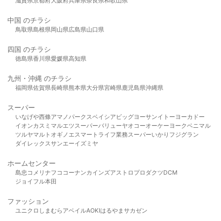
滋賀県
京都府
大阪府
兵庫県
奈良県
和歌山県
中国 のチラシ
鳥取県
島根県
岡山県
広島県
山口県
四国 のチラシ
徳島県
香川県
愛媛県
高知県
九州・沖縄 のチラシ
福岡県
佐賀県
長崎県
熊本県
大分県
宮崎県
鹿児島県
沖縄県
スーパー
いなげや
西條
アマノパークス
ベイシア
ビッグヨーサン
イトーヨーカドー
イオン
カスミ
マルエツ
スーパーバリュー
ヤオコー
オーケー
ヨークベニマル
ツルヤ
マルト
オギノ
エスマート
ライフ
業務スーパー
いかり
フジグラン
ダイレックス
サンエー
イズミヤ
ホームセンター
島忠
コメリ
ナフコ
コーナン
カインズ
アストロプロダクツ
DCM
ジョイフル本田
ファッション
ユニクロ
しまむら
アベイル
AOKI
はるやま
サカゼン