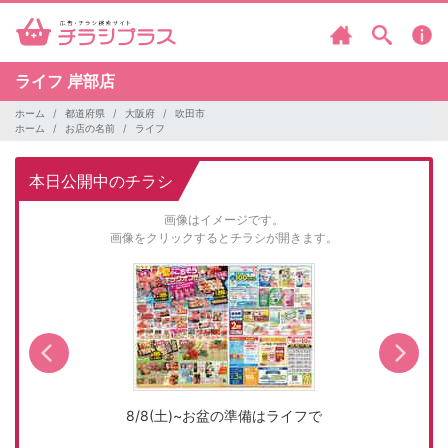
ライフ
岸部店
ホーム
都道府県
大阪府
吹田市
ホーム
お店の名前
ライフ
本日公開中のチラシ
画像はイメージです。
画像をクリックするとチラシが開きます。
8/8(土)~お盆の準備はライフで