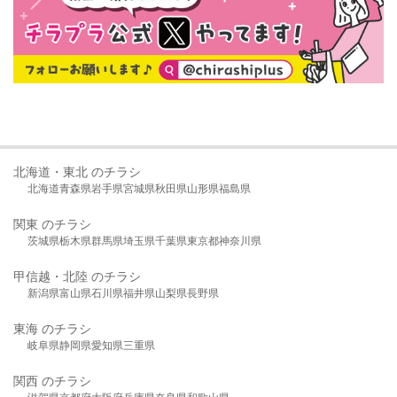
北海道・東北 のチラシ
北海道
青森県
岩手県
宮城県
秋田県
山形県
福島県
関東 のチラシ
茨城県
栃木県
群馬県
埼玉県
千葉県
東京都
神奈川県
甲信越・北陸 のチラシ
新潟県
富山県
石川県
福井県
山梨県
長野県
東海 のチラシ
岐阜県
静岡県
愛知県
三重県
関西 のチラシ