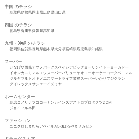
中国 のチラシ
鳥取県
島根県
岡山県
広島県
山口県
四国 のチラシ
徳島県
香川県
愛媛県
高知県
九州・沖縄 のチラシ
福岡県
佐賀県
長崎県
熊本県
大分県
宮崎県
鹿児島県
沖縄県
スーパー
いなげや
西條
アマノパークス
ベイシア
ビッグヨーサン
イトーヨーカドー
イオン
カスミ
マルエツ
スーパーバリュー
ヤオコー
オーケー
ヨークベニマル
ツルヤ
マルト
オギノ
エスマート
ライフ
業務スーパー
いかり
フジグラン
ダイレックス
サンエー
イズミヤ
ホームセンター
島忠
コメリ
ナフコ
コーナン
カインズ
アストロプロダクツ
DCM
ジョイフル本田
ファッション
ユニクロ
しまむら
アベイル
AOKI
はるやま
サカゼン
ドラッグストア