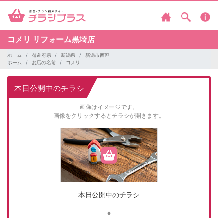
コメリ
リフォーム黒埼店
ホーム
都道府県
新潟県
新潟市西区
ホーム
お店の名前
コメリ
本日公開中のチラシ
画像はイメージです。
画像をクリックするとチラシが開きます。
本日公開中のチラシ