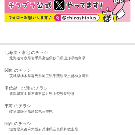
北海道・東北 のチラシ
北海道
青森県
岩手県
宮城県
秋田県
山形県
福島県
関東 のチラシ
茨城県
栃木県
群馬県
埼玉県
千葉県
東京都
神奈川県
甲信越・北陸 のチラシ
新潟県
富山県
石川県
福井県
山梨県
長野県
東海 のチラシ
岐阜県
静岡県
愛知県
三重県
関西 のチラシ
滋賀県
京都府
大阪府
兵庫県
奈良県
和歌山県