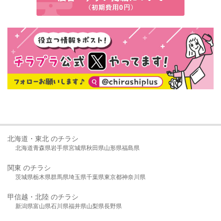
北海道・東北 のチラシ
北海道
青森県
岩手県
宮城県
秋田県
山形県
福島県
関東 のチラシ
茨城県
栃木県
群馬県
埼玉県
千葉県
東京都
神奈川県
甲信越・北陸 のチラシ
新潟県
富山県
石川県
福井県
山梨県
長野県