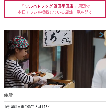
「
ツルハドラッグ
酒田平田店
」周辺で
本日チラシを掲載している店舗一覧を開く
住所
山形県酒田市飛鳥字大林148-1