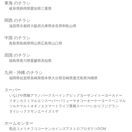
東海 のチラシ
岐阜県
静岡県
愛知県
三重県
関西 のチラシ
滋賀県
京都府
大阪府
兵庫県
奈良県
和歌山県
中国 のチラシ
鳥取県
島根県
岡山県
広島県
山口県
四国 のチラシ
徳島県
香川県
愛媛県
高知県
九州・沖縄 のチラシ
福岡県
佐賀県
長崎県
熊本県
大分県
宮崎県
鹿児島県
沖縄県
スーパー
いなげや
西條
アマノパークス
ベイシア
ビッグヨーサン
イトーヨーカドー
イオン
カスミ
マルエツ
スーパーバリュー
ヤオコー
オーケー
ヨークベニマル
ツルヤ
マルト
オギノ
エスマート
ライフ
業務スーパー
いかり
フジグラン
ダイレックス
サンエー
イズミヤ
ホームセンター
島忠
コメリ
ナフコ
コーナン
カインズ
アストロプロダクツ
DCM