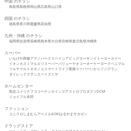
中国 のチラシ
鳥取県
島根県
岡山県
広島県
山口県
四国 のチラシ
徳島県
香川県
愛媛県
高知県
九州・沖縄 のチラシ
福岡県
佐賀県
長崎県
熊本県
大分県
宮崎県
鹿児島県
沖縄県
スーパー
いなげや
西條
アマノパークス
ベイシア
ビッグヨーサン
イトーヨーカドー
イオン
カスミ
マルエツ
スーパーバリュー
ヤオコー
オーケー
ヨークベニマル
ツルヤ
マルト
オギノ
エスマート
ライフ
業務スーパー
いかり
フジグラン
ダイレックス
サンエー
イズミヤ
ホームセンター
島忠
コメリ
ナフコ
コーナン
カインズ
アストロプロダクツ
DCM
ジョイフル本田
ファッション
ユニクロ
しまむら
アベイル
AOKI
はるやま
サカゼン
ドラッグストア