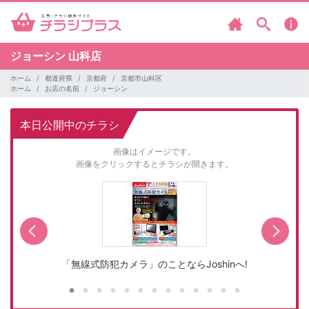
ジョーシン
山科店
ホーム
都道府県
京都府
京都市山科区
ホーム
お店の名前
ジョーシン
本日公開中のチラシ
画像はイメージです。
画像をクリックするとチラシが開きます。
「無線式防犯カメラ」のことならJoshinへ!