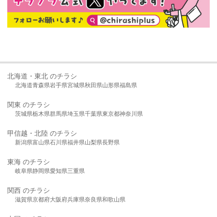
北海道・東北 のチラシ
北海道
青森県
岩手県
宮城県
秋田県
山形県
福島県
関東 のチラシ
茨城県
栃木県
群馬県
埼玉県
千葉県
東京都
神奈川県
甲信越・北陸 のチラシ
新潟県
富山県
石川県
福井県
山梨県
長野県
東海 のチラシ
岐阜県
静岡県
愛知県
三重県
関西 のチラシ
滋賀県
京都府
大阪府
兵庫県
奈良県
和歌山県