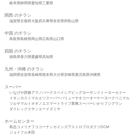
岐阜県
静岡県
愛知県
三重県
関西 のチラシ
滋賀県
京都府
大阪府
兵庫県
奈良県
和歌山県
中国 のチラシ
鳥取県
島根県
岡山県
広島県
山口県
四国 のチラシ
徳島県
香川県
愛媛県
高知県
九州・沖縄 のチラシ
福岡県
佐賀県
長崎県
熊本県
大分県
宮崎県
鹿児島県
沖縄県
スーパー
いなげや
西條
アマノパークス
ベイシア
ビッグヨーサン
イトーヨーカドー
イオン
カスミ
マルエツ
スーパーバリュー
ヤオコー
オーケー
ヨークベニマル
ツルヤ
マルト
オギノ
エスマート
ライフ
業務スーパー
いかり
フジグラン
ダイレックス
サンエー
イズミヤ
ホームセンター
島忠
コメリ
ナフコ
コーナン
カインズ
アストロプロダクツ
DCM
ジョイフル本田