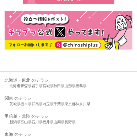
北海道・東北 のチラシ
北海道
青森県
岩手県
宮城県
秋田県
山形県
福島県
関東 のチラシ
茨城県
栃木県
群馬県
埼玉県
千葉県
東京都
神奈川県
甲信越・北陸 のチラシ
新潟県
富山県
石川県
福井県
山梨県
長野県
東海 のチラシ