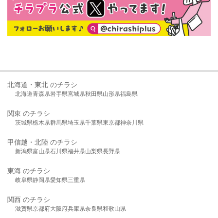
北海道・東北 のチラシ
北海道
青森県
岩手県
宮城県
秋田県
山形県
福島県
関東 のチラシ
茨城県
栃木県
群馬県
埼玉県
千葉県
東京都
神奈川県
甲信越・北陸 のチラシ
新潟県
富山県
石川県
福井県
山梨県
長野県
東海 のチラシ
岐阜県
静岡県
愛知県
三重県
関西 のチラシ
滋賀県
京都府
大阪府
兵庫県
奈良県
和歌山県