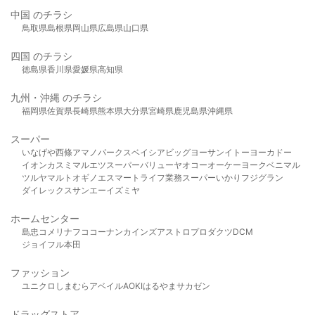
中国 のチラシ
鳥取県
島根県
岡山県
広島県
山口県
四国 のチラシ
徳島県
香川県
愛媛県
高知県
九州・沖縄 のチラシ
福岡県
佐賀県
長崎県
熊本県
大分県
宮崎県
鹿児島県
沖縄県
スーパー
いなげや
西條
アマノパークス
ベイシア
ビッグヨーサン
イトーヨーカドー
イオン
カスミ
マルエツ
スーパーバリュー
ヤオコー
オーケー
ヨークベニマル
ツルヤ
マルト
オギノ
エスマート
ライフ
業務スーパー
いかり
フジグラン
ダイレックス
サンエー
イズミヤ
ホームセンター
島忠
コメリ
ナフコ
コーナン
カインズ
アストロプロダクツ
DCM
ジョイフル本田
ファッション
ユニクロ
しまむら
アベイル
AOKI
はるやま
サカゼン
ドラッグストア