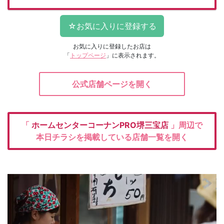
お気に入りに登録したお店は
「
トップページ
」に表示されます。
公式店舗ページを開く
「
ホームセンターコーナンPRO堺三宝店
」周辺で
本日チラシを掲載している店舗一覧を開く