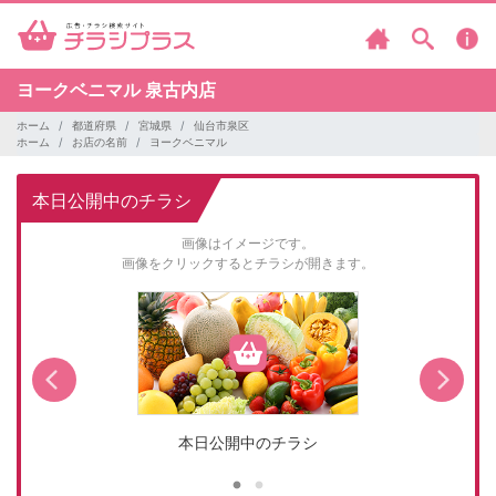
ヨークベニマル
泉古内店
ホーム
都道府県
宮城県
仙台市泉区
ホーム
お店の名前
ヨークベニマル
本日公開中のチラシ
画像はイメージです。
画像をクリックするとチラシが開きます。
本日公開中のチラシ